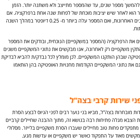
 להמשך מספר שנים, עד שהמספר מתייצב ולא משתנה יותר. הזמן
זר הוא לאחר שיש יציבות מוכחת של לפחות שנה אחת ברפרקציה. אם
יש עלייה מתמדת ברפרקציה במהלך השנים האחרונות, ואם המספר עלה ביותר מ- 0.25 דיופטר במהלך השנה
וח.
דקים את הרפרקציה (המספר במשקפיים) הנוכחית, ובודקים את המספר
תקין משקפיים רק לאחרונה, אנו מבקשים את נתוני המשקפיים משנים
ופטיקה שבהן הותקנו המשקפיים. לכן מומלץ לכל נבדק/ת להביא לבדיקת
ם את נתוני המשקפיים הקודמות מחנויות האופטיקה בהן הותאמו
ני שירות קרבי בצה"ל
דות מובחרות בצה"ל, מביא בני נוער רבים לפני הגיוס לבצע הסרת
ת הצבא מגלה פתיחות רבה בנושא זה, מתוך ההבנה שחיילים קרביים
מתפקדים פחות טוב מחיילים שעברו הסרת משקפיים בלייזר. מסלולי
מקשים מאוד על התפקוד כאשר יש משקפיים או עדשות מגע.