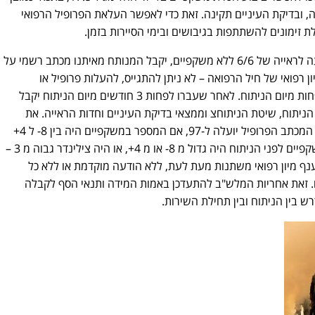
 ובדיקת העיניים תקינה. זאת כדי לאפשר העלאת הפרופיל הרפואי
אחרי ניתוח להסרת משקפיים בלייזר והגעה לראייה של 6/6 ללא משקפיים, יקבל המנותח מאיתנו מכתב רשמי על
 רפואי של חיל הרפואה – לא ניתן להתגייס, להעלות פרופיל או
להשתתף בגיבושים במהלך 3 חודשים לפחות מיום הניתוח. לאחר שעברו לפחות 3 חודשים מיום הניתוח יקבל
הניתוח, שיטת הניתוחצ וממצאי בדיקת העיניים וחדות הראייה. את
המכתב ישלח המנותח ל"מיטב". בעקבות המכתב הפרופיל יועלה ל-97, אם המספר במשקפיים היה בין 8- ל 4+
והצילינדר היה קטן מ- 3. אם המספר במשקפיים לפני הניתוח היה גדול מ 8- או מ 4+, או היה צילינדר גבוה מ 3 –
ציין שהחלטות ענף מיון רפואי משתנות מעת לעת, ללא הודעה מוקדמת או ללא כל
אלו. זאת אחריות המלש"ב להתעדכן באמות המידה ותנאי הסף לקבלה
ש בין הניתוח ובין תחילת השירות.