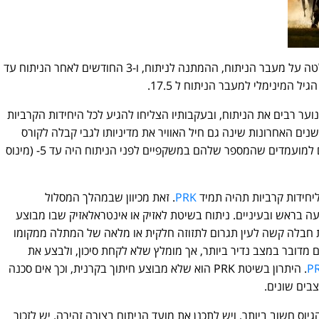
מכיוון שכל התהליך לוקח זמן (קבלת החלטה על מעבר הניתוח, ההמתנה לניתוח, ו-3 החודשים לאחר הניתוח עד
 המינימלי למעבר הניתוח ל 17.5.
ער רבים את הניתוח, ובעקבותיו הצליחו להגיע לכל היחידות הקרביות
שנים האחרונות שינה גם חיל האוויר את מדיניותו לגבי קבלה לקורס
טייס, וכיום מאפשר להגיע לגיבוש טייס גם למועמדים שהמספר שלהם במשקפיים לפני הניתוח היה עד 5- (מינוס
ליחידות קרביות תהיה תמיד
PRK
. זאת מכיוון שבמהלך המסלול
ה בראש ובעיניים. ניתוח בשיטת לאזיק או אינטראלאזיק שבו מבוצע
 חבלה קשה לעין תגרום לתזוזה חלקית או מלאה של המתלה ממקומו
 מדובר במצב נדיר ביותר, אך מומלץ שלא לקחת סיכון, ולבצע את
P
. היתרון בשיטת PRK הוא שלא מבוצע חיתוך בקרנית, וכך אים סכנה
בים שונים.
 חשוב ביותר, ויש לתכנן את מועד הניתוח בצורה זהירה. יש לזכור