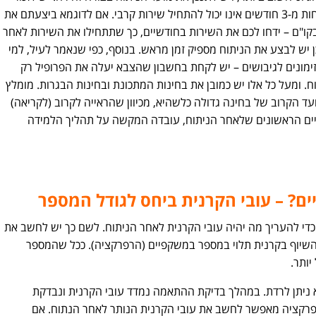
שמבחינת הצבא מי שביצע ניתוח לפני פחות מ-3 חודשים אינו יכול להתחיל שירות קרבי. אם לדוגמא ביצעתם את
לבקו"ם – ידחו לכם את השירות בחודשיים, כך שתתחילו את השירות לאחר
הניתוח. לכן יש לבצע את הניתוח מספיק זמן מראש. בנוסף, כפי שנאמר לעיל, למי
ות פרופיל ל-97 כדי לקבל זימונים לגיבושים – יש לקחת בחשבון שהצבא יעלה את הפרופיל רק
שים מיום הניתוח. ומעל כל אלו יש כמובן את בחינות המתכונת ובחינות הבגרות. מומלץ
ד הקרוב של בחינה גדולה כלשהיא, מכיוון שהראייה לקרוב (לקריאה)
 הראשונים שלאחר הניתוח, עובדה המקשה על תהליך הלמידה
? – עובי הקרנית ביחס לגודל המספר
כדי להעריך מה יהיה עובי הקרנית לאחר הניתוח. לשם כך יש לחשב את
י השיוף בקרנית תלוי במספר במשקפיים (הרפרקציה). ככל שהמספר
יותר.
א ניתן לרדת. במהלך בדיקת ההתאמה נמדד עובי הקרנית ונבדקת
פרקציה מאפשר לחשב את עובי הקרנית הנותר לאחר הנתוח. אם