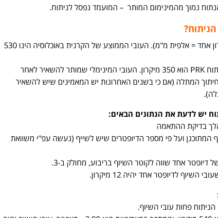
וח נמוך מהמינימום המותר – המועמד נפסל לניתוח.
הניתוח?
את עובי הקרנית מודדים במיקרונים (מיקרון אחד = אלפית מ"מ). העובי הממוצע של הקרנית באוכלוסיה הינו 530
העובי המינימלי שמותר להשאיר לאחר ניתוח PRK הוא 350 מיקרון. העובי המינימלי שמותר להשאיר לאחר
יקרון מתחת לקו חיתוך המתלה (אם כי בשנים האחרונות יש המאמינים שיש להשאיר
וח יש לדעת את הנתונים הבאים:
וף המתוכנן ועל פי מספר הדיופטרים שיש לשייף (נעשה עפ"י משוואת