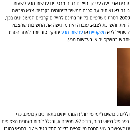
ברים אדי זיעה עליהן. חיילים רבים מרכיבים עדשות מגע לשעות
יגיינה לא נאותים עם סכנה ממשית לזיהומים בקרנית. צבא היבשה
בארה"ב (ה- US Army) מבצע מאז שנת 2000 הסרת משקפיים בלייזר בחינם לחיילים קרביים המעוניינים בכך,
שהוקמv במיוחד למטרה זאת, והשייכת לצבא. עובדה זאת מדגישה את החשיבות שהצבא
ה שחייל ללא
משקפיים
או
עדשות מגע
יתפקד טוב יותר לאחר הסרת
שתמש במשקפיים או בעדשות מגע.
ללים גיבושים ("ימי סיירות") המתקיימים בתאריכים קבועים. כדי
להתמיין ולקבל זימונים לגיבושים יש צורך בפרופיל רפואי גבוה, בד"כ 97. מסיבה זו, ובגלל לוחות הזמנים הצפופים
של תהליכי המיון ליחידות הקרביות, החלטנו לאפשר ביצוע הסרת משקפיים בלייזר החל מגיל 17.5, בתנאי כמובן