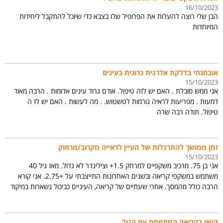
16/10/2023
הבן שלי רוצה להעלות את הפרופיל שלו בצבא כדי שיוכל להתקבל ליחידות
המיוחדות
אובחנתי בדלקת אלרגית כרונית בעינים
15/10/2023
אני ממש סובלת . האם יש לזה טיפול. אודם גרוד עינים אדומות . הרבה מאוד
דמעות . מפריעות לראיה גורמות לטשטוש. . מה לעשות . האם יש לז ה
טיפול. תודה רבה שרה
זמן ממושך להתרגלות של העיין לראייה מקרוב/מרחוק
15/10/2023
אני בן 75. מרכיב משקפיים למרחק 1.5+ וצילינדר לא גדול. מאז גיל 40
משתמש במשקפי קריאה ובשנים האחרונות התייצבתי על +2.75. אני קורא
הרבה כולל מהמסך. אחרי שעתיים של קריאה, העיניים כביכול נשארות במיקוד
לקריאה ואני יכול לקרא ללא משקפיים זמן רב. הבעיה היא שראייה למרחק
קשה לי בזמן הזה עם או בלי משקפי מרחק, והתופעה ממש מפריעה לי. בשתי
העיניים התופעה זהה. רק אחרי כ 3 שעות, המיקוד חוזר למצבו הנורמלי. לא
קושי בקריאה המתפתח עם הגיל