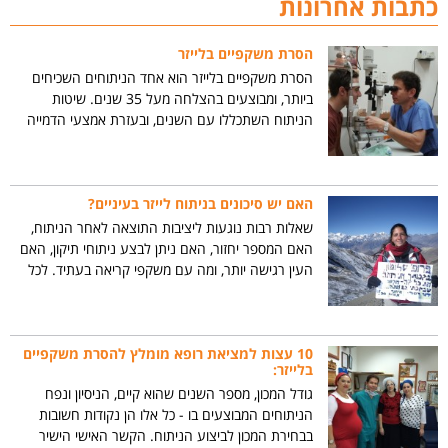
כתבות אחרונות
הסרת משקפיים בלייזר
הסרת משקפיים בלייזר הוא אחד הניתוחים השכיחים
ביותר, ומבוצעים בהצלחה מעל 35 שנים. שיטות
הניתוח השתכללו עם השנים, ובעזרת אמצעי הדמייה
משוכללים, מערכות עקיבה מהירות אחר תנועות העין,
ודיוק רב יותר בתבניות השיוף – הפכו ניתוחים אלו
לבטוחים ומדוייקים.
האם יש סיכונים בניתוח לייזר בעיניים?
שאלות רבות נוגעות ליציבות התוצאה לאחר הניתוח,
האם המספר יחזור, האם ניתן לבצע ניתוחי תיקון, האם
העין רגישה יותר, ומה עם משקפי קריאה בעתיד. לכל
השאלות הללו יש תשובות ברורות, כשהמשותף לכולן
הוא שהתוצאה לאחר הנתוח יציבה וטובה מאוד לאורך
שנים.
10 עצות למציאת רופא מומלץ להסרת משקפיים
בלייזר:
גודל המכון, מספר השנים שהוא קיים, הניסיון ונפח
הניתוחים המבוצעים בו - כל אלו הן נקודות חשובות
בבחירת המכון לביצוע הניתוח. הקשר האישי הישיר