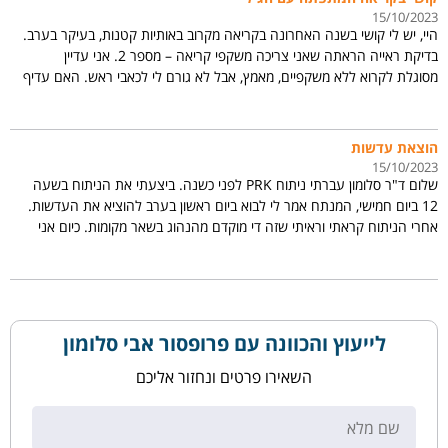
מצליח לקבל ייעוץ משום רופא. בגדול, לא מבינים מה קורה… התייעצתי עם
15/10/2023
רופאים מקצועיים ולאחרונה עם נוירואופתלמולוגית שאמרה שזו בעיה
היי, יש לי קושי בשנה האחרונה בקריאה מקרוב באותיות קטנות, בעיקר בערב.
לאופטומטריסט. כמובן שהאופטומטריסט צחק… מה דעתך?
בדיקת ראייה הראתה שאני צריכה משקפי קריאה – מספר 2. אני עדיין
מסוגלת לקרוא ללא משקפיים, מאמץ, אבל לא גורם לי לכאבי ראש. האם עדיף
לאמץ את העיניים בקריאה (כמו חיזוק שריר) או שזה מזיק ועדיף להשתמש
במשקפיים ?
הוצאת עדשות
15/10/2023
שלום ד"ר סלומון עברתי ניתוח PRK לפני כשנה. ביצעתי את הניתוח בשעה
12 ביום חמישי, המנתח אמר לי לבוא ביום ראשון בערב להוציא את העדשות.
אחרי הניתוח קראתי וראיתי שזה די מוקדם מהנהוג בשאר מקומות. כיום אני
עם יובש בעיניים, והילות בלילה (לא משהו שמפריע לי בנהיגה או בתפקוד
כלשהו). כמה רופאים עשו לי בדיקה במנורת סדק גם בהרחבת אישונים
אומרים שהעין בריאה לחלוטין. המנתח עשה לי מיפוי קרנית אמר שהצילום
מראה שהניתוח בוצע כמו שצריך. חלק מהרופאים טענו שההילות כנראה
תוצאה של היובש. (אציין, קרה לי כמה פעמים שקמתי באמצע הלילה מהשינה
לייעוץ והכוונה עם פרופסור אבי סלומון
ויצאתי למרפסת וראיתי את האורות בסדר). שאלות: 1. האם זה שהרופא
הוציא לי את הניתוח מוקדם מהנהוג […]
השאירו פרטים ונחזור אליכם