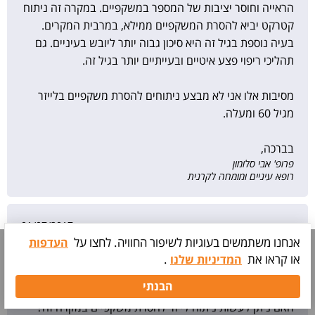
הראייה וחוסר יציבות של המספר במשקפיים. במקרה זה ניתוח
קטרקט יביא להסרת המשקפיים ממילא, במרבית המקרים.
בעיה נוספת בגיל זה היא סיכון גבוה יותר ליובש בעיניים. גם
תהליכי ריפוי פצע איטיים ובעייתיים יותר בגיל זה.
מסיבות אלו אני לא מבצע ניתוחים להסרת משקפיים בלייזר
מגיל 60 ומעלה.
בברכה,
פרופ' אבי סלומון
רופא עיניים ומומחה לקרנית
01/07/2017
ניתוח לייזר לסובלים מדלקת פרקים
אנחנו משתמשים בעוגיות לשיפור החוויה. לחצו על
העדפות
שלום,
או קראו את
.
המדיניות שלנו
אני סובל מדלקת במפרקים [Low grade intermitent
תיאום
הבנתי
בדיקה
Arthritis].
האם ניתן לעשות ניתוח לייזר להסרת משקפיים במקרה זה?