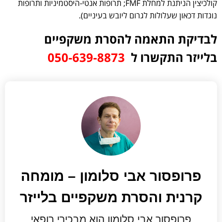
קולכיצין הניתנת למחלת FMF; תרופות אנטי-היסטמיניות ותרופות
נוגדות דכאון שעלולות לגרום ליובש בעיניים).
לבדיקת התאמה להסרת משקפיים
בלייזר התקשרו ל
050-639-8873⁩
פרופסור אבי סלומון – מומחה
קרנית והסרת משקפיים בלייזר
פרופסור אבי סלומון הוא מבכירי רופאי