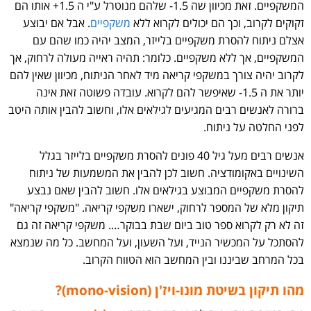
המשקפיים. זאת מכיוון שה 1.5- שלהם מנוטרל ע"י ה 1.5+ אותו הם
זקוקים לקרוב, וכך הם יכולים לקרוא ללא
משקפיים
. אבל אם יבוצע
אצלם ניתוח להסרת משקפיים בלייזר, המצב יהיה כמו שהם עם
המשקפיים, אך ללא משקפיים. כלומר: תהיה ראייה מעולה לרחוק, אך
לקרוב יהיה צורך במשקפי קריאה מיד לאחר הניתוח, מכיוון שאין להם
יותר את ה 1.5- שאיפשר להם לקרוא. עובדה פשוטה זאת אינה
ברורה לאנשים רבים המגיעים לגילאים אלו, וחשוב להבין אותה היטב
לפני החלטה על ניתוח.
אנשים רבים מעל גיל 40 פונים להסרת משקפיים בלייזר בגלל
השינויים באקומודציה. חשוב לכן להבין את המשמעות של ניתוח
להסרת משקפיים המבוצע בגילאים אלו. חשוב להבין שאם נבצע
תיקון מלא של המספר לרחוק, ישארו משקפי קריאה. "משקפי קריאה"
זה לא רק לקרוא ספר טוב ביום שבת בבוקר…. משקפי קריאה זה גם
להסתכל על המכשיר הנייד, ועל השעון, ועל המחשב. כל מה שנמצא
בכל המרחב שביננו ובין המחשב הוא הטווח הקרוב.
מהו תיקון בשיטת מונו-ויז'ן (mono-vision)?