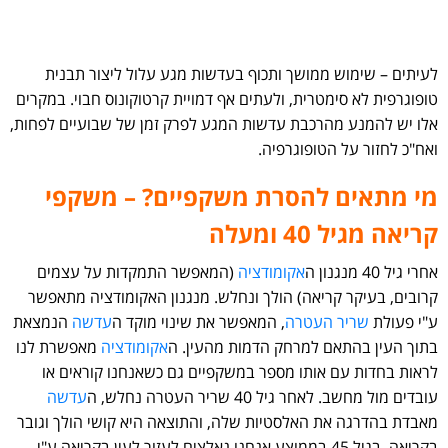
לעיתים – שימוש ממושך ותכוף בעדשות מגע עלול ליצור תבנית
טופוגרפית לא סימטרית, ולעתים אף דמויית קרטוקונוס חבוי. במקרים
אלו יש להמנע מהרכבת עדשות המגע לפרק זמן של שבועיים לפחות,
ואח"כ לחזור על הטופוגרפיה.
מי מתאים להסרת משקפיים? – משקפי
קריאה מגיל 40 ומעלה
אחרי גיל 40 מנגנון ה
אקומודציה
(המאפשר התמקדות על עצמים
קרובים, בעיקר קריאה) הולך ונחלש. מנגנון האקומודציה מתאפשר
ע"י פעולת
שריר העטרה
, המאפשר את שינוי מוקד ה
עדשה
הנמצאת
בתוך העין בהתאם למרחק הדמות מהעין. ה
אקומודציה
מאפשרת לנו
לראות בחדות עם אותו מספר במשקפיים גם כשאנחנו קוראים או
עובדים מול מחשב. לאחר גיל 40 שריר העטרה נחלש, ה
עדשה
מאבדת בהדרגה את האלסטיות שלה, והתוצאה היא קושי הולך וגובר
בקריאה. בגיל 45 בממוצע אנחנו נאלצים לעזור לעין בקריאה ע"י