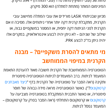
פחות 36 (עובי השיוף) פחות 110 (עובי המתלה) = 394 מיקרון.
המינימום המותר (מתחת למתלה) הוא 300 מיקרון.
מכיוון שבניתוחי LASIK מורידים את עובי המתלה מחישוב עובי
הקרנית, מתקבלת קרנית דקה יותר אחרי ניתוחים אלו. מסיבה זו אם
הקרנית לפני הניתוח דקה יחסית, או המספר במשקפיים גבוה, או
שילוב של שניהם – לא ניתן יהיה לבצע אינטראלאזיק. במקרים אלו
יהיה ניתן בד"כ לבצע PRK.
מי מתאים להסרת משקפיים? – מ
בנה
הקרנית במיפוי הממוחשב
הטופוגרפיה הממוחשבת של הקרנית חשובה מאוד להערכת התאמת
המועמד לניתוח. ברב המועמדים לניתוח הטופוגרפיה סימטרית
ותקינה (ראה הסבר על טופוגרפיה של הקרנית בדף "
כיצד מאבחנים
קרטוקונוס
?"). כאשר הטופוגרפיה מראה מידה גבוהה של חוסר
סימטריה, או כאשר התבנית המתקבלת בטופוגרפיה מצביעה על
קרטוקונוס
או קרטוקונוס התחלתי (ראה הסבר בפרק על קרטוקונוס) –
המועמד נפסל לניתוח.