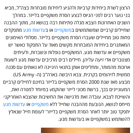
הרצון לשרת ביחידות קרביות ולהגיע ליחידות מובחרות בצה"ל, מביא
בני נוער רבים לפני הגיוס לבצע הסרת משקפיים בלייזר. במהלך
השנים האחרונות הצבא מגלה פתיחות רבה בנושא זה, מתוך ההבנה
שחיילים קרביים שמשתמשים ב
משקפיים
או ב
עדשות מגע
מתפקדים
פחות טוב מחיילים שעברו הסרת משקפיים בלייזר. מסלולי האימונים
המאתגרים ביחידות המובחרות מקשים מאוד על התפקוד כאשר יש
משקפיים או עדשות מגע. המשקפיים נופלות ונשברות, ולעיתים
מצטברים אדי זיעה עליהן. חיילים רבים מרכיבים עדשות מגע לשעות
ארוכות מהמותר, ומחליפים אותן בתנאי היגיינה לא נאותים עם סכנה
ממשית לזיהומים בקרנית. צבא היבשה בארה"ב (ה- US Army)
מבצע מאז שנת 2000 הסרת משקפיים בלייזר בחינם לחיילים קרביים
המעוניינים בכך, ברשת מכוני לייזר שהוקמv במיוחד למטרה זאת,
והשייכת לצבא. עובדה זאת מדגישה את החשיבות שהצבא האמריקני
מייחס לנושא, הנובעת מההבנה שחייל ללא
משקפיים
או
עדשות מגע
יתפקד טוב יותר לאחר הסרת משקפיים בלייזר' לעומת חייל שנאלץ
להשתמש במשקפיים או בעדשות מגע.