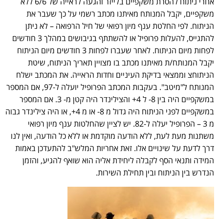
אחרי ניתוח להסרת משקפיים בלייזר והגעה לראייה של 6/6 ללא
משקפיים, יקבל המנותח מאיתנו מכתב רשמי על כך שעבר את
הניתוח. לפי החלטת ענף מיון רפואי של חיל הרפואה – לא ניתן
להתגייס, להעלות פרופיל או להשתתף בגיבושים במהלך 3 חודשים
לפחות מיום הניתוח. לאחר שעברו לפחות 3 חודשים מיום הניתוח
יקבל המנותח/ת מאיתנו מכתב בו מצויין תאריך הניתוח, שיטת
הניתוחצ וממצאי בדיקת העיניים וחדות הראייה. את המכתב ישלח
המנותח ל"מיטב". בעקבות המכתב הפרופיל יועלה ל-97, אם המספר
במשקפיים היה בין 8- ל 4+ והצילינדר היה קטן מ- 3. אם המספר
במשקפיים לפני הניתוח היה גדול מ 8- או מ 4+, או היה צילינדר גבוה
מ 3 – הפרופיל יעלה ל-82. יש לציין שהחלטות ענף מיון רפואי
משתנות מעת לעת, ללא הודעה מוקדמת או ללא כל הודעה, ואין לנו
דרך לדעת על שינויים אלו. זאת אחריות המלש"ב להתעדכן באמות
המידה ותנאי הסף לקבלה ליחידת אליה הוא שואף להגיע, והזמן
הנדרש בין הניתוח ובין תחילת השירות.