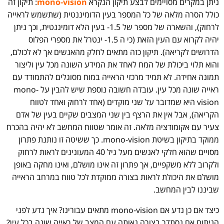
ניתן במקרים מסויימים לבצע תיקון הנקרא
mono-vision
: תיקון זה
כולל הסרה מלאה של כל המספר בעין הדומיננטית (שתשמש לראייה
לרחוק), והשארה של מספר של 1.5- בעין הלא דומיננטית, וכך ניתן
יהיה לקרוא עם העין הזאת (כי ה 1.5- ינטרל את מספרי הפלוס
הדרושים לקריאה). תיקון כזה מתאים לחלק מהאנשים אך לא לכולם,
והוא תלוי ביכולת של המח לאחד את המידע השונה מכל עין וליצור
תמונה אחידה. לא תמיד מרכזי הראייה במוח מסוגלים להתמודד עם
ראייה שונה מכל עין. עובדה חשובה נוספת שיש להבין על mono-
vision היא שמדובר על שני מוקדים (אחד לרחוק ואחד לטווח
הקריאה), אבל אין את הרצף בין שני המצבים שקיים בעין של אדם
צעיר עם אקומודציה מלאה. זה אומר שטווח המחשב לא יהיה בהכרח
ממוקד בתיקון בשיטת mono-vision. כך ששיטה זו נותנת פתרון
מסויים שהוא חלקי לאנשים מעל גיל 40 המעונינים לראות לרחוק
ולקרוב ללא משקפיים, אך פתרון זה אינו מושלם, ואינו מחקה באופן
מושלם את היכולת לראות בצורה ממוקדת לכל טווח במרחב הראייה
שביננו לבין המחשב.
כיצד אם כן נדע אם mono-vision מתאים עבורינו? איך נדע לפני
הניתוח אם נסתדר בצורה נאותה עם המצב של ראייה שונה בכל עין?