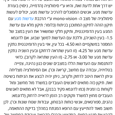
יש דרך אחת לדעת זאת, והיא ע"י סימולציה (הדמייה, ניסוי) בעזרת
עדשות מגע. אנשים המסוגלים להרכיב עדשות מגע, יכולים לעשות
סימולציה של מצב ה- mono-vision ע"י הרכבת
עדשות מגע
עם
תיקון הזהה לתיקון המתוכנן בניתוח (כלומר: תיקון מלא עם עדשת
המגע בעין הדומיננטית, ותיקון חלקי שמשאיר את העין במצב של
1.5- בעין השניה), וללכת עם העדשות למשך שבוע. אם לדוגמא
המספר במשקפיים הוא 4.50- בכל עין, אזי בעין הדומיננטית נתקין
עדשת מגע של 4.25- (זו העין שתראה לרחוק) ובעין השניה נתקין
עדשת מגע של 3.00- או 2.75- (זו העין שתראה לקרוב). כדאי
להתנסות עם העדשות הללו במצבים שונים כגון נהיגה, צפייה
בטלויזיה, עבודה עם מחשב, קריאה וכו'). אם הסימולציה מצליחה
וניתן לראות היטב לרחוק ולקרוב, ניתן יהיה לבצע את הניתוח בשיטה
זאת. תיקון כזה מתאים לאנשים העובדים במשרד מול מחשב ומול
לקוחות בו זמנית (כמו לדוגמא פקיד בבנק), אבל לא מתאים לאנשים
העובדים מחוץ למשרד וזקוקים רב הזמן לראייה לרחוק (לדוגמא:
נהגים, ספורטאים, אנשי כוחות הבטחון, עבודות שטח שונות וכו'). לכן
חשוב מאוד להתייעץ עם הרופא המנתח במהלך בדיקת ההתאמה,
להבין את סגנון החיים, המקצוע והרגלי הקריאה ועבודת המחשב של