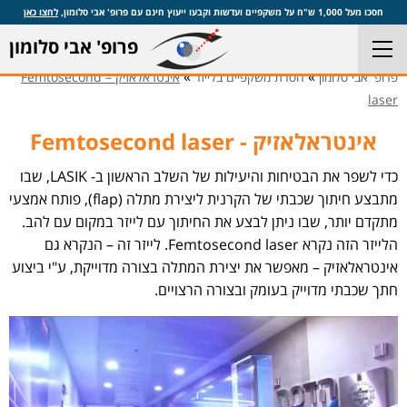
חסכו מעל 1,000 ש"ח על משקפיים ועדשות וקבעו ייעוץ חינם עם פרופ' אבי סלומון,
לחצו כאן
פרופ' אבי סלומון
»
»
פרופ' אבי סלומון
הסרת משקפיים בלייזר
אינטראלאזיק – Femtosecond
laser
אינטראלאזיק - Femtosecond laser
כדי לשפר את הבטיחות והיעילות של השלב הראשון ב- LASIK, שבו
מתבצע חיתוך שכבתי של הקרנית ליצירת מתלה (flap), פותח אמצעי
מתקדם יותר, שבו ניתן לבצע את החיתוך עם לייזר במקום עם להב.
הלייזר הזה נקרא Femtosecond laser. לייזר זה – הנקרא גם
אינטראלאזיק – מאפשר את יצירת המתלה בצורה מדוייקת, ע"י ביצוע
חתך שכבתי מדוייק בעומק ובצורה הרצויים.