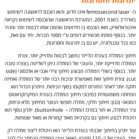
ה- femtosecond laser אינו חדש, והוא הוכנס לראשונה לשימוש
בארה"ב בשנת 2001. המערכת הראשונה שהוכנסה לשימוש נקראה
אינטראלאזיק. מאז הוכנסו בו חידושים שהפכו אותו לבטוח יותר ומהיר
יותר. בנוסף פותחו מכשירים דומים ע"י מספר חברות. יחד עם זאת,
כמו בכל טכנולוגיה, יש גם בו יתרונות וחסרונות.
חיתוך המתלה בעזרת הלייזר נחשב לבטוח ומדוייק יותר. צורת
המתלה מדוייקת יותר, והעובי של המתלה ניתן לשליטה בצורה טובה
יותר. בנוסף בשולי המתלה מבוצע חיתוך צידי אנכי או אלכסוני (side
cut). צורת חיתוך זאת מאפשרת יציבות רבה יותר של המתלה ואחיזה
חזקה יותר לאחר החזרתו למקומו בסוף הניתוח. היתרון הגדול הוא
הפחתה משמעותית בסיבוכי חיתוך המתלה בעזרת המיקרוקראטום
המכאני (כגון: חיתוך חלקי, מתלה חופשי הנוצר מחיתוך מלא וניתוק
ציר המתלה, או חור במרכז המתלה – buttonhole). יתרון נוסף הוא
היכולת לבצע חיתוך גם בקרניות מאוד קמורות או מאוד שטוחות.
עוד יתרון בחיתוך שכבתי בעזרת הלייזר הוא היכולת ליצור מתלה דק
יותר, בעובי של כ- 110 מיקרון, כאשר עובי המתלה הנחתך ע"י להב