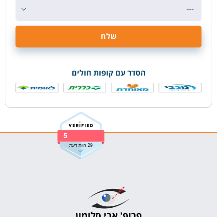
---
הסדר עם קופות חולים
5
29 חוות דעת
פרופ' אבי סלומון