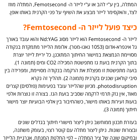
המתלה, בין ע"י להב או ע"י לייזר ה- Femotsecond, המתלה מוזז
לצד, והאקסימר לייזר מבצע את השיוף על פני הקרנית באותו אופן.
כיצד פועל לייזר ה- Femtosecond?
לייזר ה- Femtosecond הוא לייזר מסוג Nd:YAG והוא עובד באורך
גל אינפרא-אדום (1053 נאנו-מטר). אלומת הלייזר מתמקדת בנקודה
מסויימת הנמצאת במישור החיתוך המתוכנן. כל יריית לייזר יוצרת
בתוך הקרנית בועת גז מתפשטת המכילה CO2 ומים (תמונה 1).
בועה מתפשטת זו מפצלת את הרקמה בנקודה מסויימת, ומפרידה בין
סיבי קולאגן שכנים בקרנית (תמונה 2). תהליך זה נקרא
photodisruption. מכיוון שהלייזר עובד בפעימות (פולסים) קצרים
מאוד, אין נזק תרמי לרקמה שסביב בועת הגז. בצורה זו נוצרות אלפי
בועות זעירות באותו מישור, כשהחיבור בין אלפי הבועיות יוצר מישור
חיתוך (תמונה 3).
בעזרת תכנון ממוחשב ניתן ליצור מישורי חיתוך בגדלים שונים
ובצורות שונות. ניתן ליצור מתלה עם קוטר רצוי, בעומק משתנה,
ובמיקום שונה של ציר המתלה – לפי החלטת המנתח. אנרגיית הלייזר