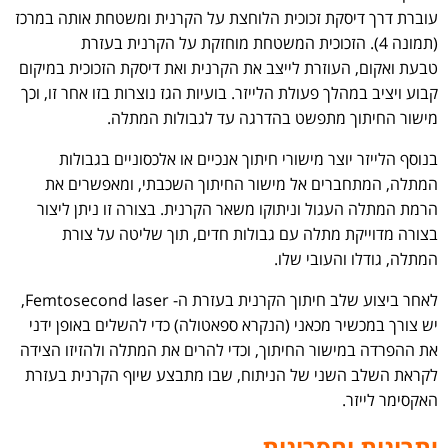
עוברת דרך דיסקת זכוכית הלוחצת על הקרנית ומשטחת אותה במרכז
(תמונה 4). הזכוכית המשטחת מוחזקת על הקרנית בעזרת
טבעת ואקום, העוזרת לייצב את הקרנית ואת דיסקת הזכוכית במיקום
קבוע ויציב במהלך פעולת הלייזר. בועיות הגז נוצרות בזו אחר זו, וכך
מישור החיתוך מתפשט בהדרגה עד לגבולות המתלה.
בנוסף הלייזר יוצר מישורי חיתוך אנכיים או אלכסוניים בגבולות
המתלה, המתחברים אל מישור החיתוך השכבתי, ומאפשרים את
הרמת המתלה העגול וניתוקו משאר הקרנית. בצורה זו ניתן ליצור
בצורה מדוייקת מתלה עם גבולות חדים, תוך שליטה על צורת
המתלה, גודלו והעובי שלו.
לאחר ביצוע שלב חיתוך הקרנית בעזרת ה- Femtosecond laser,
יש צורך במכשיר מכאני (הנקרא ספאטולה) כדי להשלים באופן ידני
את ההפרדה במישור החיתוך, וכדי להרים את המתלה ולהזיזו הצידה
לקראת השלב השני של הניתוח, שבו מתבצע שיוף הקרנית בעזרת
האקסימר לייזר.
יתרונות וחסרונות