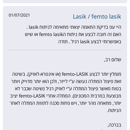
01/07/2021
Lasik / femto lasik
היי עפ בדיקת התאמה יצאתי מתאימה לניתוח lasik .
האם זה חובה לבצע את ניתוח הfemto lasik או שיש
באפשרותי לבצע lasik רגיל . תודה
שלום רב,
מומלץ יותר לבצע femto-LASIK (או אינטרא-לאזיק). בשיטה
זאת פיצול המתלה נעשה ע"י לייזר, ולכן הוא יותר מדוייק ויותר
בטוח מאשר פיצול המתלה ע"י לאזיק רגיל (שיטה שכבר לא
מבוצעת במרבית המכונים). המתלה אחרי femto-LASIK יציב
יותר, מתאחה מהר יותר, ויש פחות סכנה לתזוזת המתלה לאחר
הניתוח.
בברכה,