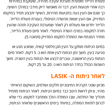
פעולת הלייזר מופעלת מערכת עקיבה מהירה, שעוקבת במהירות
רבה אחרי תנועות העין. דבר זה מאפשר דיוק מירבי במהלך השיוף,
כך שגם אם העין נעה בתנועות מהירות, השיוף יתבצע תמיד במיקומו
המדוייק. אם העין יוצאת מהשדה הטיפולי, נעצרת פעולת הלייזר.
הלייזר יחדש את פעולתו רק לאחר שמערכת העקיבה תזהה שהעין
חזרה למקומה במרכז השדה הטיפולי. לאחר סיום פעולת הלייזר,
מחזיר המנתח את המתלה למקומו המדוייק (תמונה 5).
בסיום הניתוח מותקן על העין מגן פלסטי קשיח, שמונע מגע או
פגיעה בעין. משך זמן הנתוח לעין אחת הוא כ- 5 דקות. לאחר סיום
הנתוח בעין הראשונה, עוברים לבצע את הנתוח בעין השניה. משך
השהות הכולל בחדר הניתוח הוא כ- 20 עד 25 דקות.
לאחר ניתוח ה- LASIK
מכיוון שפני הקרנית החיצוניים חלקים ושלמים, השיקום הראייתי
מהיר, וניתן לראות היטב כבר בסיום הניתוח. לאחר הניתוח מתחיל
תהליך של החלמה, שבו המתלה הולך ומתחבר למקומו. כדי שלא
לגרום לתזוזת המתלה, במיוחד בימים הראשונים שלאחר הניתוח,