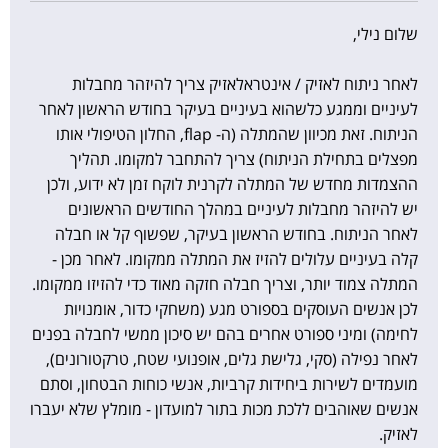
שלום נילי,
לאחר ניתוח לאזיק / אינטראלאזיק צריך להיזהר מחבלות
לעיניים וממגע כלשהוא בעיניים בעיקר בחודש הראשון לאחר
הניתוח. זאת מכיוון שהמתלה (ה- flap, החלון הטיפולי אותו
מפצלים בתחילת הניתוח) צריך להתחבר למקומו. תהליך
ההצמדות מחדש של המתלה לקרנית לוקח זמן לא ידוע, ולכן
יש להיזהר מחבלות לעיניים במהלך החודשים הראשונים
לאחר הניתוח. בחודש הראשון בעיקר, שפשוף קל או חבלה
קלה בעיניים עלולים להזיז את המתלה ממקומו. לאחר מכן -
המתלה צמוד יותר, וצריך חבלה חזקה מאוד כדי להזיזו ממקומו.
לכן אנשים העוסקים בספורט מגע (משחקי כדור, אומנויות
לחימה) ומיני ספורט אחרים בהם יש סיכון ממשי לחבלה בפנים
לאחר נפילה (סקי, גלישת גלים, אופנועי שטח, טרקטורונים),
מועמדים לשירות ביחידות קרביות, אנשי כוחות הבטחון, וסתם
אנשים שאוהבים ללכת מכות בתור למועדון - מומלץ שלא יעברו
לאזיק.