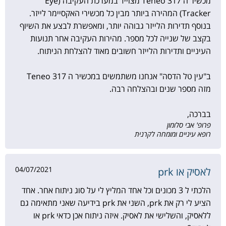
מכשיר ה Teneo 317 מצוייד במערכת העקיבה (Eye
Tracker) המהירה ביותר מבין כל מכשירי האקסיימר לייזר.
בנוסף תדירות הלייזר גבוהה יותר, ומאפשרת לבצע את השיוף
בקצב של שנייה לכל מספר. מהירות העקיבה אחר תנועות
העיניים ותדירות הלייזר חשובים מאוד להצלחת הניתוח.
ב"עין טל הדסה" אנחנו משתמשים במכשיר ה Teneo 317
מזה מספר שנים ובהצלחה רבה.
בברכה,
פרופ' אבי סלומון
רופא עיניים ומומחה לקרנית
04/07/2021
לאסיק או prk
הלכתי ל 3 מכונים וכל אחד המליץ לי על סוג ניתוח אחר. אחד
הציע לי רק את prk, השני את prk בידיעה שאני מתאימה גם
ללאסיק, והשלישי את לאסיק. איזה ניתוח אכן כדאי prk או