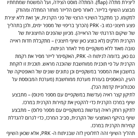
ליצירת מתלה (flap). המתלה מוסט הצידה, ועל המשטח שמתחתיו
מבוצע השיוף בלייזר. לאחר סיום הלייזר מוחזר המתלה ומהודק
למקומו. כך מתקבל השינוי הרצוי של פני הקרנית, אך זאת ללא יצירת
פצע חיצוני כמו ב- PRK (הכרוך בריפוי של מספר ימים, ולכן בתהליך
של שיקום הדרגתי של הראייה). מכיוון שהפנים החיצוניות של
הקרנית חלקים (לא בוצע כאן שיוף חיצוני) – מתקבלת חדות ראייה
טובה מאוד ללא משקפיים מיד לאחר הניתוח.
גם כאן, בדומה לניתוח ה- PRK, האקסימר לייזר מסיר את רקמת
הקרנית על פי תוכנית ממוחשבת שהוכנה מראש. תוכנית זו לוקחת
בחשבון את המספר במשקפיים וכן נתונים שונים של האופטיקה של
העין, הנאספים בעזרת מערכת ממוחשבת (מערכת המבוססת על
טכנולוגיית קדמת הגל).
לתיקון קצר ראיה (עדשות במשקפיים עם מספר מינוס) – מתבצע
שיוף במרכז הקרנית כדי להקטין את קמירות הקרנית במרכז.
לתיקון רוחק ראיה (עדשות במשקפיים עם מספר פלוס) – מתבצע
שיוף בהיקף האמצעי של הקרנית, סביב המרכז, כדי לגרום להגדלת
קמירות הקרנית במרכז.
תהליך השיוף זהה לחלוטין לזה שבניתוח ה- PRK, אלא שכאן השיוף