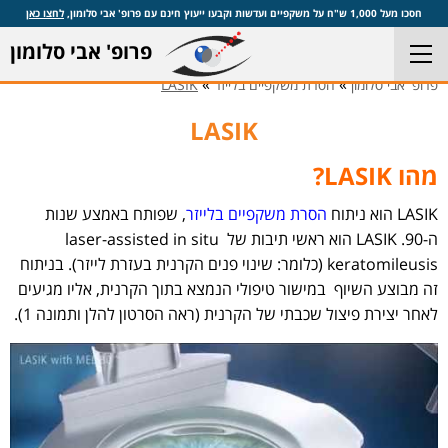
חסכו מעל 1,000 ש"ח על משקפיים ועדשות וקבעו ייעוץ חינם עם פרופ' אבי סלומון,
לחצו כאן
פרופ' אבי סלומון
»
»
פרופ' אבי סלומון
הסרת משקפיים בלייזר
LASIK
LASIK
מהו LASIK?
LASIK הוא ניתוח
הסרת משקפיים בלייזר
, שפותח באמצע שנות
ה-90. LASIK הוא ראשי תיבות של laser-assisted in situ
keratomileusis (כלומר: שינוי פנים הקרנית בעזרת לייזר). בניתוח
זה מבוצע השיוף במישור טיפולי הנמצא בתוך הקרנית, אליו מגיעים
לאחר יצירת פיצול שכבתי של הקרנית (ראה הסרטון להלן ותמונה 1).