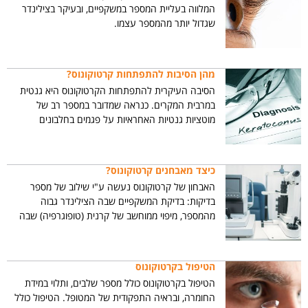
המלווה בעליית המספר במשקפיים, ובעיקר בצילינדר
שגדול יותר מהמספר עצמו.
מהן הסיבות להתפתחות קרטוקונוס?
הסיבה העיקרית להתפתחות הקרטוקונוס היא גנטית
במרבית המקרים. כנראה שמדובר במספר רב של
מוטציות גנטיות האחראיות על פגמים בחלבונים
המבניים המרכיבים את הקרנית. עד כה אופיינו רק
חלק קטן מאוד מהליקויים הגנטיים. בחלק קטן
מהמקרים הקרטוקונוס נרכש על רקע שפשוף כרוני
כיצד מאבחנים קרטוקונוס?
של העין, בעיקר במחלות אלרגיות של העין בילדים כגון
האבחון של קרטוקונוס נעשה ע"י שילוב של מספר
דלקת אביבית.
בדיקות: בדיקת המשקפיים שבה הצילינדר גבוה
מהמספר, מיפוי ממוחשב של קרנית (טופוגרפיה) שבה
נמצא איזור קמור ולא סימטרי, בד"כ בחלק התחתון של
מרכז הקרנית, ובידקת פאכימטריה המדגימה קרנית
דקה.
הטיפול בקרטוקונוס
הטיפול בקרטוקונוס כולל מספר שלבים, ותלוי במידת
החומרה, ובראיה התפקודית של המטופל. הטיפול כולל