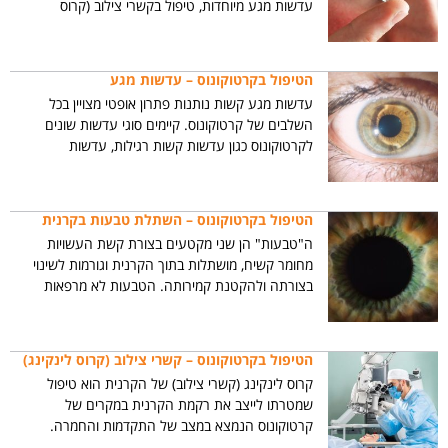
עדשות מגע מיוחדות, טיפול בקשרי צילוב (קרוס
לינקינג), השתלת טבעות, והשתלת קרנית שכבתית או
מלאה.
הטיפול בקרטוקונוס – עדשות מגע
עדשות מגע קשות נותנות פתרון אופטי מצויין בכל
השלבים של קרטוקונוס. קיימים סוגי עדשות שונים
לקרטוקונוס כגון עדשות קשות רגילות, עדשות
היברידיות, עדשת מגע רכה עם עדשה קשה (פיגיבק),
עדשות עם גיאומטריהמורכבת ועדשות סקלרליות.
הטיפול בקרטוקונוס – השתלת טבעות בקרנית
ה"טבעות" הן שני מקטעים בצורת קשת העשויות
מחומר קשיח, מושתלות בתוך הקרנית וגורמות לשינוי
בצורתה ולהקטנת קמירותה. הטבעות לא מרפאות
קרטוקונוס אך גורמות לירידה בקמירותו וליכולת
להתאים עגשות מגע בצורה טובה יותר.
הטיפול בקרטוקונוס – קשרי צילוב (קרוס לינקינג)
קרוס לינקינג (קשרי צילוב) של הקרנית הוא טיפול
שמטרתו לייצב את רקמת הקרנית במקרים של
קרטוקונוס הנמצא במצב של התקדמות והחמרה.
הטיפול מבוסס על שילוב של ריבופלאבין (ויטמין B2)