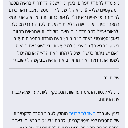
מעומדת להסרת תפרים. בעין ימין ישנה הדרדרות בראיה מספר
המשקפיים שלי – 9 ונראה לי שגדל לי המספר. אנני רואה כלום
לא מזהה פרצופים לא יכולה לראות כתוביות בטלויזיה. אני ממש
במצב דכאוני ואנני ישנה בלילות מדאגות. לעבוד הנני מסוגלת
ולראות אפילו כתב מדף נייר. האם יכול להיות שהראיה תחזור
באופן ספונטני באחד מן הימים? האם הורדת התפרים תעזור
בשיפור הראיה? מה אני יכולה לעשות כדי לשפר את הראיה
האם יש ניתוח כלשהו שיכול להחזיר את הראיה או מה יכול
לשפר את הראיה. איך מחזירים את הראיה בבקשה לתשובתך
שלום רב,
מומלץ לנסות התאמת עדשות מגע סקלרליות לעין שלא עברה
את הניתוח.
בעין שעברה
השתלת קרנית
מומלץ לעבור הסרה סלקטיבית
של התפרים לפי מיפוי קרנית, ולהמתין לשיפור בראייה. לאחר
הסרת מרבית התפרים כדאי גם שם להתאים עדשות מגע