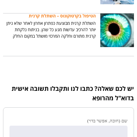
המוזלף על פני הקרנית עם חשיפה לקרינת UV-A.
שילוב זה גורם ליצירת קשרים פנימיים בין מולקולות
הטיפול בקרטוקונוס – השתלת קרנית
הקולגן המרכיבות את הקרנית. קשרים אלו תורמים
השתלת קרנית מבוצעת כפתרון אחרון לאחר שלא ניתן
להקשחת הקרנית ולמניעת ההתקמרות הגוברת שלה,
יותר להרכיב עדשות מגע כל שהן. בניתוח נלקחת
ולעצירת הקרטוקונוס.
קרנית מתורם וחלקה המרכזי מושתל במקום החלק
המרכזי של קרנית החולה.
יש לכם שאלה? כתבו לנו ותקבלו תשובה אישית
בדוא"ל מהרופא
שם (חובה, אפשר בדוי)