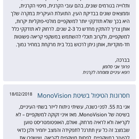
ותלוייה בגורמים שונים, בהם עובי הקרנית, מיפוי הקרנית,
וממצאים שונים בבדיקת העין. התועלת העיקרית במקרה שלך
היא בכך שלא תזדקקי יותר למשקפיים מולטי-פוקליות יקרות,
אותן צריך להתקין מחדש כל 2-3 שנים. לרחוק לא תזדקקי כלל
למשקפיים, ולקרוב תוכלי להשתמש במשקפי קריאה פשוטות
חד-מוקדיות, אותן ניתן לרכוש בכל בית מרקחת במחיר נמוך.
בברכה,
פרופ' אבי סלומון
רופא עיניים ומומחה לקרנית
18/02/2018
חסרונות הטיפול בשיטת MonoVision
אני בת 55. לפני כשנה, עשיתי ניתוח לייזר בשתי העיניים,
בשיטה של MonoVision. מאז איני זקוקה למשקפיים – לא
לקריאה ולא לראיה מרחוק. ואולם, האופטומטריסט טוען
שבמצב זה כל עין תתרגל לתפקידה והמצב יחמיר ולכן כדאי
להיעזר במשקפיים. לפחות משקפים לקריאה, שישפרו את