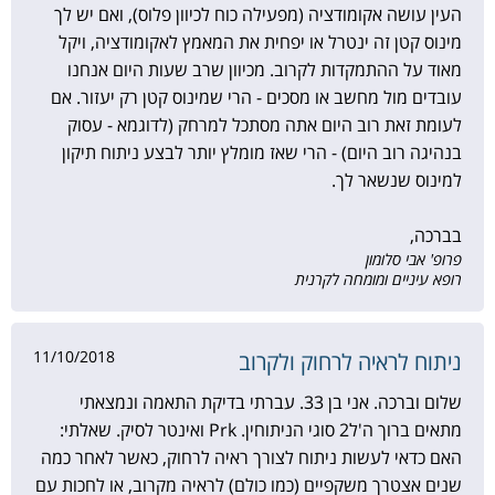
העין עושה אקומודציה (מפעילה כוח לכיוון פלוס), ואם יש לך
מינוס קטן זה ינטרל או יפחית את המאמץ לאקומודציה, ויקל
מאוד על ההתמקדות לקרוב. מכיוון שרב שעות היום אנחנו
עובדים מול מחשב או מסכים - הרי שמינוס קטן רק יעזור. אם
לעומת זאת רוב היום אתה מסתכל למרחק (לדוגמא - עסוק
בנהיגה רוב היום) - הרי שאז מומלץ יותר לבצע ניתוח תיקון
למינוס שנשאר לך.
בברכה,
פרופ' אבי סלומון
רופא עיניים ומומחה לקרנית
11/10/2018
ניתוח לראיה לרחוק ולקרוב
שלום וברכה. אני בן 33. עברתי בדיקת התאמה ונמצאתי
מתאים ברוך ה'ל2 סוגי הניתוחין. Prk ואינטר לסיק. שאלתי:
האם כדאי לעשות ניתוח לצורך ראיה לרחוק, כאשר לאחר כמה
שנים אצטרך משקפיים (כמו כולם) לראיה מקרוב, או לחכות עם