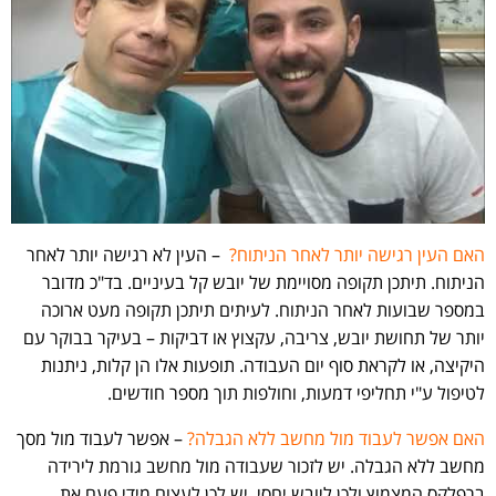
האם העין רגישה יותר לאחר הניתוח?
– העין לא רגישה יותר לאחר
הניתוח. תיתכן תקופה מסויימת של יובש קל בעיניים. בד"כ מדובר
במספר שבועות לאחר הניתוח. לעיתים תיתכן תקופה מעט ארוכה
יותר של תחושת יובש, צריבה, עקצוץ או דביקות – בעיקר בבוקר עם
היקיצה, או לקראת סוף יום העבודה. תופעות אלו הן קלות, ניתנות
לטיפול ע"י תחליפי דמעות, וחולפות תוך מספר חודשים.
האם אפשר לעבוד מול מחשב ללא הגבלה?
– אפשר לעבוד מול מסך
מחשב ללא הגבלה. יש לזכור שעבודה מול מחשב גורמת לירידה
ברפלקס המצמוץ ולכן ליובש יחסי. יש לכן לעצום מידי פעם את