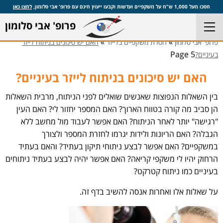
חסכו מעל 1,000 ש"ח על משקפיים ועדשות וקבעו ייעוץ חינם עם פרופ' אבי סלומון,
לחצו כאן
פרופ' אבי סלומון
»
»
פרופ' אבי סלומון
הסרת משקפיים בלייזר
האם יש סיכונים בניתוח לייזר
Page 5
בעיניים?
האם יש סיכונים בניתוח לייזר בעיניים?
בין השאלות הנפוצות שאנשים שואלים לפני הניתוח, מרבית השאלות
הן סביב מה קורה בטווח הארוך? האם המספר יחזור לי? האם העין
"רגישה" יותר לאחר הניתוח? האם אפשר לעבוד מול מחשב ללא
הגבלה? האם הריונות ולידות יגרמו לחזרת המספר ולצורך
במשקפיים? האם אפשר לבצע ניתוחי תיקון בעתיד? והאם בעתיד
הרחוק יהיו לי משקפי קריאה? האם אפשר יהיה לבצע בעתיד ניתוחים
בעיניים כמו ניתוח קטרקט?
על שאלות אלו ואחרות אנסה להשיב בדף זה.