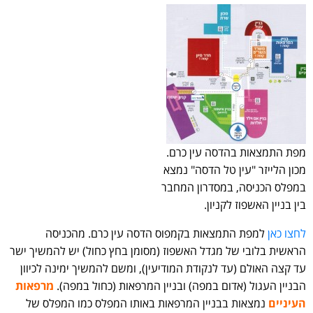
מפת התמצאות בהדסה עין כרם.
מכון הלייזר "עין טל הדסה" נמצא
במפלס הכניסה, במסדרון המחבר
בין בניין האשפוז לקניון.
לחצו כאן
למפת התמצאות בקמפוס הדסה עין כרם. מהכניסה
הראשית בלובי של מגדל האשפוז (מסומן בחץ כחול) יש להמשיך ישר
עד קצה האולם (עד לנקודת המודיעין), ומשם להמשיך ימינה לכיוון
הבניין העגול (אדום במפה) ובניין המרפאות (כחול במפה).
מרפאות
העיניים
נמצאות בבניין המרפאות באותו המפלס כמו המפלס של