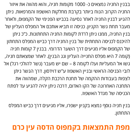
בבנין החניה נמצאים כ- 1000 מקומות חניה, והוא מהווה את איזור
החניה הקרוב הנוח ביותר בקרבת מחלקות האשפוז והמרפאות. ניתן
להגיע לבנין החניה לאחר נסיעה בכביש הפנימי של הקמפוס, ולאחר
מעבר תחת גשר הקניון. כניסה זו תביא אותכם אל המפלס העליון של
בנין החניה, ממנו ניתן לרדת לקומות החניה התחתונות. כ"כ ניתן
להיכנס לכניסה התחתית של בנין החניה דרך כביש המפלס התחתון
של הקמפוס אליו מגיעים דרך השער הדרומי. בבנין 7 קומות חניה
(קומה 7 היא מפלס החנייה העליון וגג הבנין). לאחר שמצאתם חניה,
גשו אל המעליות ועלו לקומה 8 – שם יש מעבר (גשר להולכי רגל) אל
לובי הכניסה הראשי ובניין האשפוז ע"ש דוידסון. דרך הגשר ניתן
לצפות בעבודות ההקמה של תחנת הרכבת הקלה, שמהווה את
התחנה האחרונה של הקו האדום, דרכה ניתן יהיה להגיע עד לפתח
הכניסה של מגדל האשפוז.
בנין חניה נוסף נמצא בקניון ישפרו, אליו מגיעים דרך כביש המפלס
התחתון.
מפת התמצאות בקמפוס הדסה עין כרם