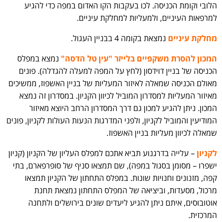
הלובי וקומת הכניסה. לכו בעקבות הקו האדום במפה כדי להגיע
למרפאות העיניים, ולמעליות למחלקת עיניים.
מחלקת עיניים
נמצאת בקומה 4 בבניין העגול.
המכון להסרת משקפיים בלייזר "עין טל הדסה"
נמצא במפלס
הכניסה של בניין דוידסון (לחץ על המפה למעלה להגדלה). פונים
מאולם הכניסה שמאלה לאיזור המעליות של בניין האשפוז, ממשיכים
מאיזור המעליות למסדרון המוביל לכיוון הקניון. במסדרון זה נמצא
המכון. ניתן להגיע למכון גם דרך המסדרון הרחב היוצא מאיזור
המודיעין והמוביל לקניון, ולפני המדרגות הנעות העולות לקניון, פונים
שמאלה לכיוון מעליות בניין האשפוז.
לקניון
– עלייה בדרגנוע תביא אתכם למפלס העליון של הקניון (קניון
ישפרו – מסומן בסגול במפה), שם תמצאו סניף של סופרפארם, בתי
קפה, מזנונים וחנויות שונות. במפלס התחתון של הקניון תמצאו
מרכול, מסעדות, וביציאה של המפלס התחתון נמצאת תחנת
אוטובוסים, איתם ניתן להגיע ליעדים שונים בירושלים ולתחנה
המרכזית.