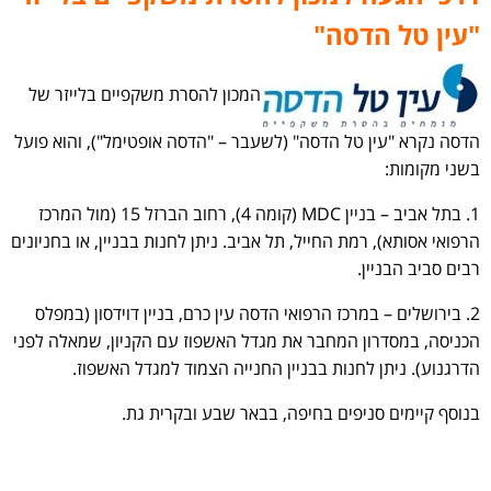
"עין טל הדסה"
המכון להסרת משקפיים בלייזר של
הדסה נקרא "עין טל הדסה" (לשעבר – "הדסה אופטימל"), והוא פועל
בשני מקומות:
1. בתל אביב – בניין MDC (קומה 4), רחוב הברזל 15 (מול המרכז
הרפואי אסותא), רמת החייל, תל אביב. ניתן לחנות בבניין, או בחניונים
רבים סביב הבניין.
2. בירושלים – במרכז הרפואי הדסה עין כרם, בניין דוידסון (במפלס
הכניסה, במסדרון המחבר את מגדל האשפוז עם הקניון, שמאלה לפני
הדרגנוע). ניתן לחנות בבניין החנייה הצמוד למגדל האשפוז.
בנוסף קיימים סניפים בחיפה, בבאר שבע ובקרית גת.