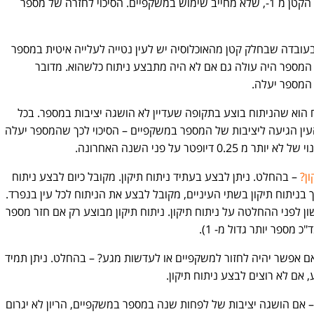
או הרחוק. ברוב המקרים מדובר על מספר הקטן מ 1-, שלא מחייב שימוש במשקפיים. הסיכוי לחזרה של מספר
עובדה שבחלק קטן מהאוכלוסיה יש לעין נטייה לעלייה איטית במספר
 המספר היה עולה גם אם לא היה מתבצע ניתוח כלשהוא. מדובר
המספר יעלה.
הוא שהניתוח בוצע בתקופה שעדיין לא הושגה יציבות במספר. בכל
ין הגיעה ליציבות של המספר במשקפיים – הסיכוי לכך שהמספר יעלה
ופטר על פני השנה האחרונה.
ן?
– בהחלט. ניתן לבצע בעתיד ניתוח תיקון. מקובל כיום לבצע ניתוח
ך בניתוח תיקון בשתי העיניים, מקובל לבצע את הניתוח לכל עין בנפרד.
 לפני ההחלטה על ניתוח תיקון. ניתוח תיקון מבוצע רק אם חזר מספר
מספר יותר גדול מ- 1).
 אפשר יהיה לחזור למשקפיים או לעדשות מגע? – בהחלט. ניתן תמיד
אם לא רוצים לבצע ניתוח תיקון.
 אם הושגה יציבות של לפחות שנה במספר במשקפיים, הריון לא יגרום