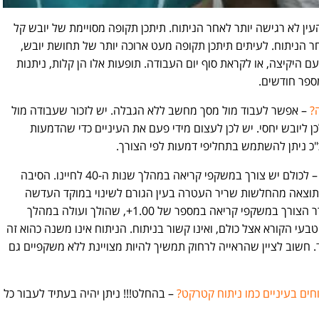
ין לא רגישה יותר לאחר הניתוח. תיתכן תקופה מסויימת של יובש קל
ר הניתוח. לעיתים תיתכן תקופה מעט ארוכה יותר של תחושת יובש,
ם היקיצה, או לקראת סוף יום העבודה. תופעות אלו הן קלות, ניתנות
מספר חודשים.
?
– אפשר לעבוד מול מסך מחשב ללא הגבלה. יש לזכור שעבודה מול
 ליובש יחסי. יש לכן לעצום מידי פעם את העיניים כדי שהדמעות
כ"כ ניתן להשתמש בתחליפי דמעות לפי הצורך.
– לכולם יש צורך במשקפי קריאה במהלך שנות ה-40 לחיינו. הסיבה
 כתוצאה מהחלשות שריר העטרה בעין הגורם לשינוי במוקד העדשה
התוך עינית. בד"כ בסביבות גיל 45 מתעורר הצורך במשקפי קריאה במספר של 1.00+, שהולך ועולה במהלך
עד 3.00+. זהו תהליך טבעי הקורא אצל כולם, ואינו קשור בניתוח. הניתוח אינו משנה כהוא זה
 חשוב לציין שהראייה לרחוק תמשיך להיות מצויינת ללא משקפיים גם
חים בעיניים כמו ניתוח קטרקט?
– בהחלט!!! ניתן יהיה בעתיד לעבור כל