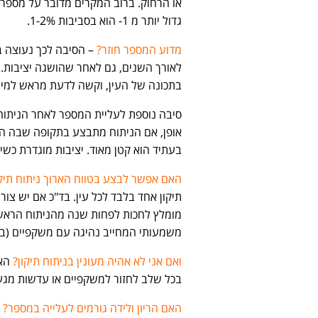
גדול יותר מ 1- הוא בסביבות 1-2%.
מדוע המספר חוזר?
– הסיבה לכך נעוצה ב
לאורך השנים, גם לאחר שהושגה יציבות.
בתכונה של העין, וקשה לדעת מראש למי 
סיבה נוספת לעליית המספר לאחר הניתוח 
אופן, אם הניתוח מתבצע בתקופה שבה הע
בעתיד הוא קטן מאוד. יציבות מוגדרת כשינוי של לא יותר מ 0.25 די
האם אפשר לבצע בטווח הארוך ניתוח תיקו
תיקון אחד בלבד לכל עין. בד"כ אם יש צור
מומלץ לחכות לפחות שנה מהניתוח הראשון
משמעותי המחייב נהיגה עם משקפיים (בד"כ 
ואם אני לא אהיה מעונין בניתוח תיקון?
האם
בכל שלב לחזור למשקפיים או עדשות מגע, 
האם הריון ולידה גורמים לעלייה במספר?
–