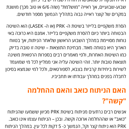
שבוע-שבועיים, אך ראייה "מושלמת" (שזה 6/6 או טוב מכך) מושגת
במקרים של קוצר ראייה גבוה בתהליך הנמשך מספר חודשים.
הסרת משקפיים בלייזר בשיטת ה- PRK (או ה- LASEK) הוא השיטה
הבטוחה ביותר כיום להסרת משקפיים בלייזר. אמנם היא כרוכה באי
נוחות מסויימת במהלך השבוע הראשון שלאחר הניתוח, אך בטווח
הארוך היא בטוחה מאוד. מבחינת התוצאות – שיטה זו טובה בדיוק
כמו השיטות האחרות, ולפי מאמרים רבים בספרות הרפואית משיגה
תוצאות טובות יותר. זוהי השיטה עליה אני ממליץ לכל מי שמועמד
לשירות ביחידות קרביות בצבא, לספורטאים, ולכל למי שנמצא בסיכון
לחבלה בפנים במהלך עבודתו או תחביביו.
האם הניתוח כואב והאם ההחלמה
"קשה"?
אנשים רבים נרתעים מניתוח בשיטת PRK מכיוון ששמעו שהניתוח
"כואב" או שההחלמה ארוכה וקשה. ובכן – הניתוח עצמו אינו כואב.
PRK הוא ניתוח קצר וקל, הנמשך כ- 5 דקות לכל עין. במהלך הניתוח