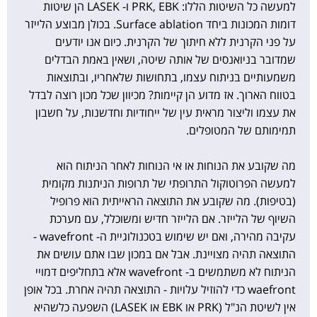
למעשה כל השיטות הללו: PRK, EBK ו- LASEK הן שיטות
דומות המכונות ביחד Surface ablation. בכולן מבוצע הלייזר
על פני הקרנית ללא חיתוך של הקרנית. כיום אנו יודעים
שמדובר בניואנסים של אותה שיטה, ושאין באמת הבדלים
משמעותיים בניתוח עצמו, בתחושות שלאחריו, ובתוצאות
בטווח הארוך. אז מדוע הן קיימות? מכיוון שכל מכון רוצה לבדל
את עצמו וליצור מראית עין של ייחודיות וחדשנות, על חשבון
תמימותם של המטופלים.
מה שקובע את הנוחות או אי הנוחות לאחר הניתוח הוא
למעשה הפרוטוקול התרופתי של תרופות הניתנות מקומית
(בטיפות). מה שקובע את התוצאה הראייתית הוא פרופיל
השיוף של הלייזר. אם הלייזר חדיש ומשוכלל, עם מערכת
עקיבה מהירה, ואם יש שימוש בטכנולוגיית ה- wavefront -
התוצאה תהיה מצויינת. אבל אם במכון שבו אתם עושים את
הניתוח לא משתמשים ב- wavefront אלא בתחליפים דמויי
waefront כדי להוזיל עלויות - התוצאה תהיה אחרת. בכל אופן
אין לשיטת הנ"ל (PRK או EBK או LASEK) השפעה כלשהיא