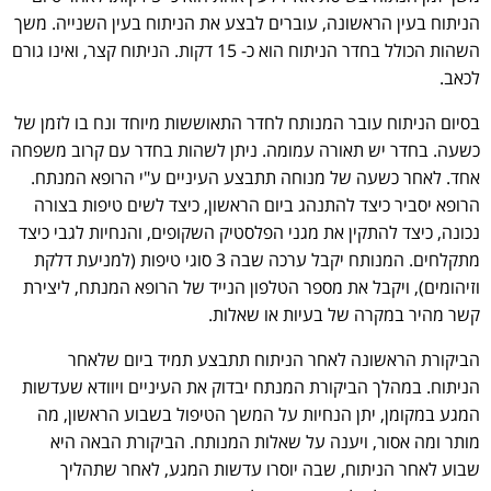
הניתוח בעין הראשונה, עוברים לבצע את הניתוח בעין השנייה. משך
השהות הכולל בחדר הניתוח הוא כ- 15 דקות. הניתוח קצר, ואינו גורם
לכאב.
בסיום הניתוח עובר המנותח לחדר התאוששות מיוחד ונח בו לזמן של
כשעה. בחדר יש תאורה עמומה. ניתן לשהות בחדר עם קרוב משפחה
אחד. לאחר כשעה של מנוחה תתבצע העיניים ע"י הרופא המנתח.
הרופא יסביר כיצד להתנהג ביום הראשון, כיצד לשים טיפות בצורה
נכונה, כיצד להתקין את מגני הפלסטיק השקופים, והנחיות לגבי כיצד
מתקלחים. המנותח יקבל ערכה שבה 3 סוגי טיפות (למניעת דלקת
וזיהומים), ויקבל את מספר הטלפון הנייד של הרופא המנתח, ליצירת
קשר מהיר במקרה של בעיות או שאלות.
הביקורת הראשונה לאחר הניתוח תתבצע תמיד ביום שלאחר
הניתוח. במהלך הביקורת המנתח יבדוק את העיניים ויוודא שעדשות
המגע במקומן, יתן הנחיות על המשך הטיפול בשבוע הראשון, מה
מותר ומה אסור, ויענה על שאלות המנותח. הביקורת הבאה היא
שבוע לאחר הניתוח, שבה יוסרו עדשות המגע, לאחר שתהליך