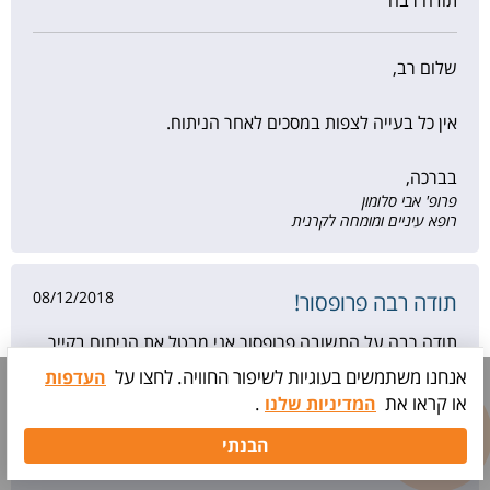
תודה רבה
שלום רב,
אין כל בעייה לצפות במסכים לאחר הניתוח.
בברכה,
פרופ' אבי סלומון
רופא עיניים ומומחה לקרנית
08/12/2018
תודה רבה פרופסור!
תודה רבה על התשובה פרופסור אני מבטל את הניתוח בקייר
לייזר ומגיע להדסה אופטימל הייתי רוצה לפגוש אותך ואם
אנחנו משתמשים בעוגיות לשיפור החוויה. לחצו על
העדפות
אפשר ממש בבקשה שאתה גם תנתח אותי אני מקווה לקבל
או קראו את
.
המדיניות שלנו
יחס טוב ודואג לפני ואחרי הניתוח תודה רבה דוק!
תיאום
הבנתי
בדיקה
אורי