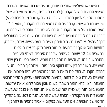
ביום השני או השלישי אחרי הניתוח, מגיעה שכבת האפיתל (שכבת
הציפוי החיצונית של הקרנית) למרכז הקרנית, לאחר שתאי האפיתל
צמחו מההיקף לכיוון המרכז. בשלב זה נוצר קו תפר (קו סגירת פצע)
של שכבת האפיתל. קו התפר הזה נמצא במרכז הקרנית, והוא בד"כ
מעט מורם מעל שטח הקרנית וגורם לאי סדירות וחספוס בשכבה זו.
דבר זה גורם לירידה זמנית בראייה ביום זה: מרגישים כאילו מסתכלים
דרך "ערפל" או "עננים". כ"כ תיתכן נפיחות בעפעפיים, אודם, צריבה,
תחושת חול או גוף זר, דמעת, סינוור באור חזק. כל אלו חולפים
ונמשכים 12-24 שעות. לעיתים שלב זה סימטרי בשתי העיניים
ומתרחש בו זמנית, ולעיתים תהליך זה מופיע בפער מסויים בין שתי
העיניים. חשוב להבין שזהו דווקא סימן טוב – שתהליך הריפוי הגיע
למרכז הקרנית. בתקופה הזאת מומלץ להרטיב לעיתים תכופות את
העיניים בעזרת טיפות לחות (דמעות מלאכותיות) עליהן המליץ הרופא
המנתח, רצוי ללא חומר משמר. בשום אופן אסור להוציא את עדשות
המגע ביום הזה (יש כאלו שחושבים שאי הנוחות היא בגלל שעדשת
המגע זזה או התקפלה). הסרת עדשת המגע תגרום לפגיעה בתהליך
הריפוי של האפיתל. אם העדשות במקום – אסור להסיר או להחליף