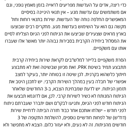
כדי ריצה, אדים על העדשות מפריעים לראייה בזמן מאמץ גופני, וגם
אם משתמשים עם עדשות מגע – אין תנאי היגיינה בסיסיים
המאפשרים החלפה נוחה של העדשות. שירות בתנאי רוחות וחול
מקשה גם הוא על השימוש בעדשות מגע. מחקרים רבים שבוצעו
בארץ מראים שצעירים שביצעו את הניתוח לפני הגיוס הצליחו לסיים
את המסלול ביחידה הקרבית בסבירות גבוהה יותר מאשר אלו שעברו
אותו עם משקפיים.
הסרת משקפיים בלייזר למלש"בים לקראת שירות ביחידה קרבית
תתבצע תמיד בשיטת PRK. זאת מכיוון שבשיטה זאת לא מתבצע
חיתוך כלשהוא בקרנית. לכן שיטה זו בטוחה יותר, בעיקר למצב
אפשרי של חבלה בעין במהלך השירות הקרבי. יש לתכנן היטב את
תזמון הניתוח. יש לדעת שמבחינת הצבא, ב-3 החודשים שלאחר
הניתוח המנותח לא כשיר לשירות קרבי. לכן, אם לדוגמא תבצעו את
הניתוח חודש לפני הגיוס, ותגיעו לבקו"ם ושם יתברר שעברתם ניתוח
לפני חודש – ישלחו אותכם אחר כבוד חזרה הביתה לדחיית שירות
(דח"ש) של לפחות חודשיים נוספים, להשלמת התקופה של 3
חודשים מהניתוח. זה לא נעים, ולא יעזור כלום. הצבא לא מתפשר ולא