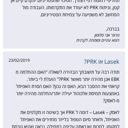
תחליפי דמעות לפי הצורך. הסיכוי שהפטריגיום יתקדם קיים אך
קטן, וניתוח PRK לא יעודד את התקדמותו. העבודה מול
המחשב לא משפיעה על צמיחת הפטיריגיום.
בברכה,
פרופ' אבי סלומון
רופא עיניים ומומחה לקרנית
23/02/2019
Lasek או PRK?
תודה רבה על תשובתך הבהירה לשאלה "האם ההחלמה מ
EBK אכן מהירה יותר מאשר PRK?" הועלת לי ביותר.
קראתי את ההסבר הבא, האם זה נכון? האם הסרת האפיתל
באמצעות תמיסת אלכוהול יעילה יותר/החלמה מהירה יותר
מ-לאסק?
לאסק – Lasek – דומה ל PRK אך בשיטה זו מקלפים את
האפיתל, ולאחר סיום הטפול בלייזר מחזירים את האפיתל
למקומו. למרות שנראתה עדיפה בתחילה, נראה שהיא גורמת