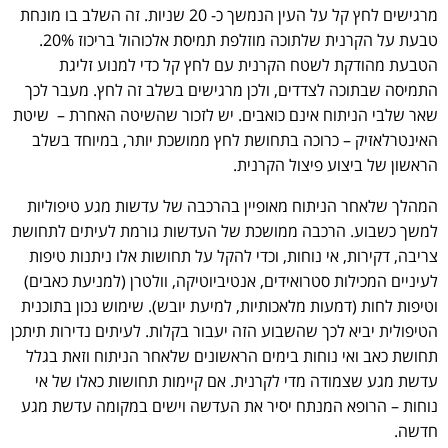
מרגישים לחץ קל על העין הנמשך כ- 20 שניות. זה השלב בו מונחת
טבעת על הקרנית שלתוכה מוזלפת תמיסת אלכוהול בריכוז 20%.
הטבעת מהודקת לשטח הקרנית עם לחץ קל כדי למנוע זליגת
התמיסה שבתוכה לצדדים, ולכן מרגישים בשלב זה לחץ. מעבר לכך
שאר שלבי הניתוח אינם כואבים. יש לזכור שהשיטה האחרת – שיטת
האינטרלאזיק – כרוכה בתחושת לחץ ממושכת יותר, במיוחד בשלב
הראשון של ביצוע פיצול הקרנית.
המהלך שלאחר הניתוח מאופיין בהרכבה של עדשות מגע טיפוליות
למשך כשבוע. הרכבה ממושכת של העדשות גורמת לעיתים לתחושת
צריבה, דקירות, אי נוחות, וכדי להקל על תחושות אלו ניתנות טיפות
לעיניים המכילות סטרואידים, אנטיביוטיקה, וולטרן (למניעת כאבים)
וטיפות לחות (דמעות מלאכותיות, למיעת יובש). שימוש נכון בתוכנית
הטיפולית יביא לכך שהשבוע הזה יעבור בקלות. לעיתים נדירות תיתכן
תחושת כאב ואי נוחות בימים הראשונים שלאחר הניתוח וזאת בגלל
עדשת מגע שצמודה מדי לקרנית. אם קיימות תחושות כאלו של אי
נוחות – הרופא המנתח יסיר את העדשה וישים במקומה עדשת מגע
חדשה.