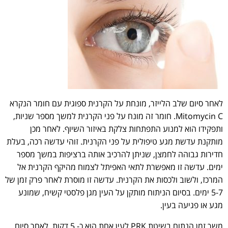
לאחר סיום שלב הלייזר, מונחת על הקרנית ספוגית עם חומר הנקרא
Mitomycin C. חומר זה מונח על פני הקרנית למשך מספר שניות,
ותפקידו הוא למנוע התפתחות צלקת באיזור השיוף. לאחר מכן
מותקנת עדשת מגע טיפולית על פני הקרנית. זוהי עדשה רכה, בעלת
חדירות גבוהה לחמצן, שניתן להרכיב אותה ברציפות במשך מספר
ימים. עדשה זו מאפשרת לתאי האפיתל לצמוח מהיקף הקרנית אל
המרכז, ולשוב ולכסות את הקרנית. עדשה זו מוסרת לאחר פרק זמן של
5-7 ימים. בסיום הניתוח מותקן על העין מגן פלסטי קשיח, שמונע
מגע או פגיעה בעין.
משך זמן הנתוח בשיטת PRK לעין אחת הוא כ- 5 דקות. לאחר סיום