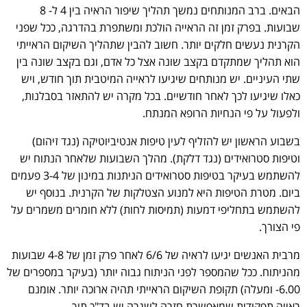
הבאים. ברב המנותחים נמשך תהליך שיפור הראיה בין 4 ל- 8
שבועות. בפרק זמן זה הראייה הולכת ומשתפרת בהדרגה, ככל שפני
הקרנית נעשים חלקים יותר. חשוב להבין שתהליך השיקום הראייתי
הוא תהליך שמתקדם בקצב שונה אצל כל אדם, וגם בקצב שונה בין
שתי העיניים. יש מנותחים שיגיעו לראייה המיטבית תוך חודש, ויש
כאלו שיגיעו לכך לאחר חודשיים. בכל מקרה יש להתאזר בסבלנות,
ולפעול על פי הנחיות הרופא המנתח.
בשבוע הראשון יש להזליף לעין טיפות אנטיביוטיקה (נגד זיהום)
וטיפות סטרואידים (נגד דלקת). מהלך השבועות שלאחר הנתוח יש
להשתמש בעיקר בטיפות סטרואידים הניתנות במינון של 3-4 פעמים
ביום. מטרת הטיפות היא למנוע הצטלקות של הקרנית. בנוסף יש
להשתמש בתחליפי דמעות (תמיסות לחות) ללא חומרים משמרים על
פי הצורך.
מרבית האנשים יגיעו לראיה של 6/6 לאחר פרק זמן של 4-8 שבועות
מהניתוח. ככל שהמספר לפני הניתוח גבוה יותר (בעיקר במספרים של
6.00- ומעלה) תקופת השיקום הראייתי תהיה ארוכה יותר. אומנם
ראייה תפקודית שמאפשרת חזרה לשגרה יש בד"כ תוך