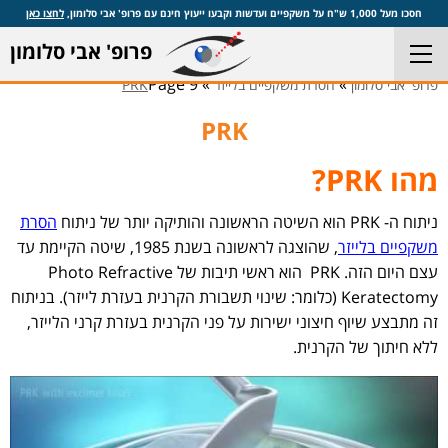
חסכו מעל 1,000 ש"ח על משקפיים ועדשות וקבעו ייעוץ חינם עם פרופ' אבי סלומון,
לחצו כאן
פרופ' אבי סלומון
Page 9
»
»
פרופ' אבי סלומון
הסרת משקפיים בלייזר
PRK
PRK
מהו PRK?
ניתוח ה- PRK הוא השיטה הראשונה והותיקה יותר של ניתוח
הסרת
משקפיים בלייזר
, שהוצגה לראשונה בשנת 1985, שיטה הקיימת עד
עצם היום הזה. PRK הוא ראשי תיבות של Photo Refractive
Keratectomy (כלומר: שינוי תשבורת הקרנית בעזרת לייזר). בניתוח
זה מתבצע שיוף חיצוני ישירות על פני הקרנית בעזרת קרני הלייזר,
ללא חיתוך של הקרנית.