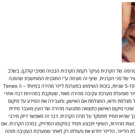
מה של הקרנית (עיקר רקמת הקרנית הבנויה מסיבי קולגן). בשלב
יר של פני הקרנית. שיוף זה מונחה ע"י התוכנית המוחשבת שהוזנה
למחשב הניתוח מראש. שלב זה נמשך כ- 5-10 שניות, בזכות השימוש במערכת לייזר מהירה במיוחד – ה Teneo
לך פעולת הלייזר מופעלת מערכת עקיבה מהירה מאוד, שעוקבת במהירות רבה אחרי
 מצלמת וידאו, המצלמת אם האישון, ומעבירה את המידע על מיקום
ינוי מיקום האישון כתוצאה מתנועה מהירה של העין מועבר מידית
 שהיא תמיד תתמקד על מרכז הקרנית. דבר זה מאפשר דיוק מירבי
עות מהירות, השיוף יתבצע תמיד במיקומו המדוייק, במרכז הקרנית. אם
לת הלייזר. הלייזר יחדש את פעולתו רק לאחר שמערכת העקיבה תזהה