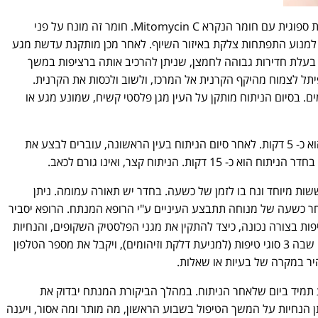
לאחר סיום שלב הלייזר, מונחת על הקרנית ספוגית עם חומר הנקרא Mitomycin C. חומר זה מונח על פני
 למנוע התפתחות צלקת באיזור השיוף. לאחר מכן מותקנת עדשת מגע
, בעלת חדירות גבוהה לחמצן, שניתן להרכיב אותה ברציפות במשך
ל לצמוח מהיקף הקרנית אל המרכז, ולשוב ולכסות את הקרנית.
 זו מוסרת לאחר פרק זמן של 5-7 ימים. בסיום הניתוח מותקן על העין מגן פלסטי קשיח, שמונע מגע או
משך זמן הנתוח בשיטת PRK לעין אחת הוא כ- 5 דקות. לאחר סיום הניתוח בעין הראשונה, עוברים לבצע את
ת. הניתוח קצר, ואינו גורם לכאב.
ות מיוחד ונח בו לזמן של כשעה. בחדר יש תאורה עמומה. ניתן
 כשעה של מנוחה תתבצע העיניים ע"י הרופא המנתח. הרופא יסביר
פות בצורה נכונה, כיצד להתקין את מגני הפלסטיק השקופים, והנחיות
לגבי כיצד מתקלחים. המנותח יקבל ערכה שבה 3 סוגי טיפות (למניעת דלקת וזיהומים), ויקבל את מספר הטלפון
יר במקרה של בעיות או שאלות.
תמיד ביום שלאחר הניתוח. במהלך הביקורת המנתח יבדוק את
ן הנחיות על המשך הטיפול בשבוע הראשון, מה מותר ומה אסור, ויענה