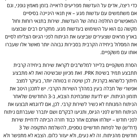
כדי ריצה, אדים על העדשות מפריעים לראייה בזמן מאמץ גופני, וגם
אם משתמשים עם עדשות מגע – אין תנאי היגיינה בסיסיים
המאפשרים החלפה נוחה של העדשות. שירות בתנאי רוחות וחול
מקשה גם הוא על השימוש בעדשות מגע. מחקרים רבים שבוצעו
בארץ מראים שצעירים שביצעו את הניתוח לפני הגיוס הצליחו לסיים
את המסלול ביחידה הקרבית בסבירות גבוהה יותר מאשר אלו שעברו
אותו עם משקפיים.
הסרת משקפיים בלייזר למלש"בים לקראת שירות ביחידה קרבית
תתבצע תמיד בשיטת PRK. זאת מכיוון שבשיטה זאת לא מתבצע
חיתוך כלשהוא בקרנית. לכן שיטה זו בטוחה יותר, בעיקר למצב
אפשרי של חבלה בעין במהלך השירות הקרבי. יש לתכנן היטב את
תזמון הניתוח. יש לדעת שמבחינת הצבא, ב-3 החודשים שלאחר
הניתוח המנותח לא כשיר לשירות קרבי. לכן, אם לדוגמא תבצעו את
הניתוח חודש לפני הגיוס, ותגיעו לבקו"ם ושם יתברר שעברתם ניתוח
לפני חודש – ישלחו אותכם אחר כבוד חזרה הביתה לדחיית שירות
(דח"ש) של לפחות חודשיים נוספים, להשלמת התקופה של 3
חודשים מהניתוח. זה לא נעים, ולא יעזור כלום. הצבא לא מתפשר ולא