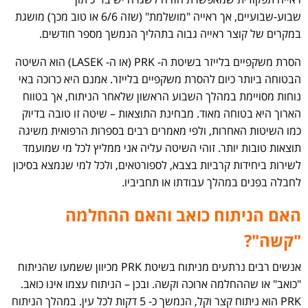
שבוע-שבועיים, אך ראייה "מושלמת" (שזה 6/6 או טוב מכך) מושגת
במקרים של קוצר ראייה גבוה בתהליך הנמשך מספר חודשים.
הסרת משקפיים בלייזר בשיטת ה- PRK (או ה- LASEK) הוא השיטה
הבטוחה ביותר כיום להסרת משקפיים בלייזר. אמנם היא כרוכה באי
נוחות מסויימת במהלך השבוע הראשון שלאחר הניתוח, אך בטווח
הארוך היא בטוחה מאוד. מבחינת התוצאות – שיטה זו טובה בדיוק
כמו השיטות האחרות, ולפי מאמרים רבים בספרות הרפואית משיגה
תוצאות טובות יותר. זוהי השיטה עליה אני ממליץ לכל מי שמועמד
לשירות ביחידות קרביות בצבא, לספורטאים, ולכל למי שנמצא בסיכון
לחבלה בפנים במהלך עבודתו או תחביביו.
האם הניתוח כואב והאם ההחלמה
"קשה"?
אנשים רבים נרתעים מניתוח בשיטת PRK מכיוון ששמעו שהניתוח
"כואב" או שההחלמה ארוכה וקשה. ובכן – הניתוח עצמו אינו כואב.
PRK הוא ניתוח קצר וקל, הנמשך כ- 5 דקות לכל עין. במהלך הניתוח