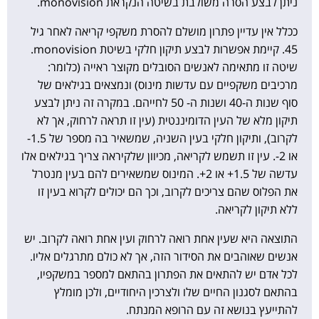
ניתן לבצע הסרה משולבת בשיטה הנקראת monovision.
ככלל אין עדיין פתרון מושלם להסרת משקפי קריאה לאחר גיל
45. קיימת אפשרות לבצע תיקון חלקי בשיטת monovision.
שיטה זו מתאימה לאנשים הסובלים מקוצר ראייה (כלומר:
מרכיבים משקפיים עם עדשות מינוס) ונמצאים בגילאים של
סוף שנות ה-40 ושנות ה- 50 לחייהם. במקרה זה ניתן לבצע
תיקון מלא של העין הדומיננטית (עין זו תראה לרחוק, אך לא
לקרוב), ותיקון חלקי בעין השניה, שמשאיר בה מספר של 1.5-
או 2-. עין זו תשמש לקריאה, מכיוון שלקיראה צריך בגילאים אלו
עדשה של 1.5+ או 2+. המינוס שמשאירים להם בעין מנטרל
את הפלוס שהם צריכים לקרוב, וכך הם יכולים לקרוא בעין זו
ללא תיקון לקריאה.
התוצאה היא שעין אחת רואה לרחוק ועין אחת רואה לקרוב. יש
אנשים שאוהבים את הסידור הזה, אך לא כולם מתרגלים אליו.
לכל אדם יש להתאים את הפתרון בהתאם למספר במשקפיו,
בהתאם לסגנון החיים שלו ולצרכין היחודיים, ולכן מומלץ
להתייעץ בנושא זה עם הרופא המנתח.