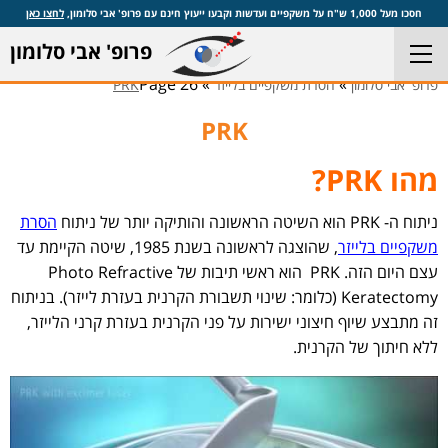
חסכו מעל 1,000 ש"ח על משקפיים ועדשות וקבעו ייעוץ חינם עם פרופ' אבי סלומון,
לחצו כאן
פרופ' אבי סלומון
Page 26
»
»
פרופ' אבי סלומון
הסרת משקפיים בלייזר
PRK
PRK
מהו PRK?
ניתוח ה- PRK הוא השיטה הראשונה והותיקה יותר של ניתוח
הסרת
משקפיים בלייזר
, שהוצגה לראשונה בשנת 1985, שיטה הקיימת עד
עצם היום הזה. PRK הוא ראשי תיבות של Photo Refractive
Keratectomy (כלומר: שינוי תשבורת הקרנית בעזרת לייזר). בניתוח
זה מתבצע שיוף חיצוני ישירות על פני הקרנית בעזרת קרני הלייזר,
ללא חיתוך של הקרנית.