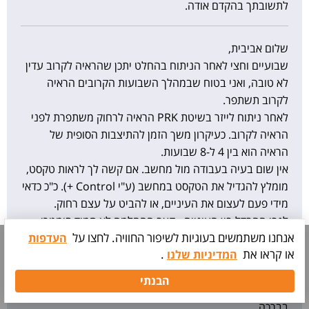
לתשובתך בהקדם אודה.
שלום אביבית,
שבועיים וחצי לאחר הניתוח בהחלט יתכן שהראיה לקרוב עדין
לא טובה, ואני בטוח שבמהלך השבועות הקרובים הראיה
לקרוב תשתפר.
לאחר ניתוח לייזר בשיטת PRK הראיה לרחוק משתפרת לפני
הראיה לקרוב. כעיקרון משך הזמן להתיצבות הסופית של
הראיה הוא בין 4 ל-8 שבועות.
אין שום בעיה בעבודה מול מחשב. אם קשה לך לראות טקסט,
מומלץ להגדיל את הטקסט במחשב (ע"י Control +). כ"כ כדאי
מידי פעם לעצום את העיניים, או להביט על עצם רחוק.
לגבי ההבדל בין העיניים - קצב ההחלמה לא תמיד סימטרי,
אנחנו משתמשים בעוגיות לשיפור החוויה. לחצו על
העדפות
ועין אחת יכולה להשתפר לפני השניה.
או קראו את
.
המדיניות שלנו
מומלץ להמשיך להקפיד להזליף את הטיפות על פי המלצת
תיאום
הרופא המנתח, ואני בטוח שבמהלך השבועות הקרובים יהיה
בדיקה
הבנתי
שיפור בראיה בשתי העיניים גם לרחוק וגם לקרוב.
בברכה,