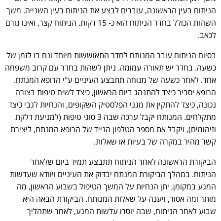
הניתוח בעין הראשונה, עוברים לבצע את הניתוח בעין השנייה. משך
השהות הכולל בחדר הניתוח הוא כ- 15 דקות. הניתוח קצר, ואינו גורם
לכאב.
בסיום הניתוח עובר המנותח לחדר התאוששות מיוחד ונח בו לזמן של
כשעה. בחדר יש תאורה עמומה. ניתן לשהות בחדר עם קרוב משפחה
אחד. לאחר כשעה של מנוחה תתבצע העיניים ע"י הרופא המנתח.
הרופא יסביר כיצד להתנהג ביום הראשון, כיצד לשים טיפות בצורה
נכונה, כיצד להתקין את מגני הפלסטיק השקופים, והנחיות לגבי כיצד
מתקלחים. המנותח יקבל ערכה שבה 3 סוגי טיפות (למניעת דלקת
וזיהומים), ויקבל את מספר הטלפון הנייד של הרופא המנתח, ליצירת
קשר מהיר במקרה של בעיות או שאלות.
הביקורת הראשונה לאחר הניתוח תתבצע תמיד ביום שלאחר
הניתוח. במהלך הביקורת המנתח יבדוק את העיניים ויוודא שעדשות
המגע במקומן, יתן הנחיות על המשך הטיפול בשבוע הראשון, מה
מותר ומה אסור, ויענה על שאלות המנותח. הביקורת הבאה היא
שבוע לאחר הניתוח, שבה יוסרו עדשות המגע, לאחר שתהליך