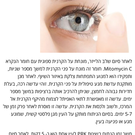
לאחר סיום שלב הלייזר, מונחת על הקרנית ספוגית עם חומר הנקרא
Mitomycin C. חומר זה מונח על פני הקרנית למשך מספר שניות,
ותפקידו הוא למנוע התפתחות צלקת באיזור השיוף. לאחר מכן
מותקנת עדשת מגע טיפולית על פני הקרנית. זוהי עדשה רכה, בעלת
חדירות גבוהה לחמצן, שניתן להרכיב אותה ברציפות במשך מספר
ימים. עדשה זו מאפשרת לתאי האפיתל לצמוח מהיקף הקרנית אל
המרכז, ולשוב ולכסות את הקרנית. עדשה זו מוסרת לאחר פרק זמן של
5-7 ימים. בסיום הניתוח מותקן על העין מגן פלסטי קשיח, שמונע
מגע או פגיעה בעין.
משך זמן הנתוח בשיטת PRK לעין אחת הוא כ- 5 דקות. לאחר סיום