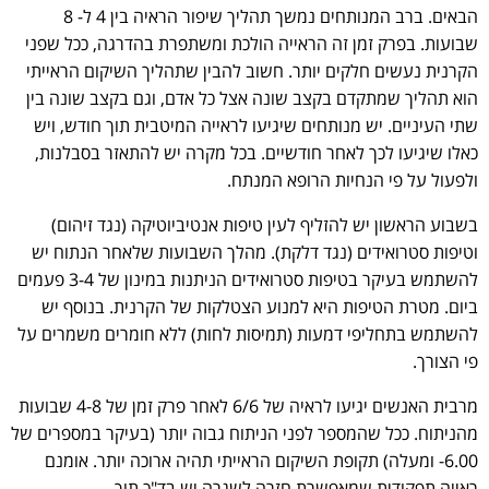
הבאים. ברב המנותחים נמשך תהליך שיפור הראיה בין 4 ל- 8
שבועות. בפרק זמן זה הראייה הולכת ומשתפרת בהדרגה, ככל שפני
הקרנית נעשים חלקים יותר. חשוב להבין שתהליך השיקום הראייתי
הוא תהליך שמתקדם בקצב שונה אצל כל אדם, וגם בקצב שונה בין
שתי העיניים. יש מנותחים שיגיעו לראייה המיטבית תוך חודש, ויש
כאלו שיגיעו לכך לאחר חודשיים. בכל מקרה יש להתאזר בסבלנות,
ולפעול על פי הנחיות הרופא המנתח.
בשבוע הראשון יש להזליף לעין טיפות אנטיביוטיקה (נגד זיהום)
וטיפות סטרואידים (נגד דלקת). מהלך השבועות שלאחר הנתוח יש
להשתמש בעיקר בטיפות סטרואידים הניתנות במינון של 3-4 פעמים
ביום. מטרת הטיפות היא למנוע הצטלקות של הקרנית. בנוסף יש
להשתמש בתחליפי דמעות (תמיסות לחות) ללא חומרים משמרים על
פי הצורך.
מרבית האנשים יגיעו לראיה של 6/6 לאחר פרק זמן של 4-8 שבועות
מהניתוח. ככל שהמספר לפני הניתוח גבוה יותר (בעיקר במספרים של
6.00- ומעלה) תקופת השיקום הראייתי תהיה ארוכה יותר. אומנם
ראייה תפקודית שמאפשרת חזרה לשגרה יש בד"כ תוך