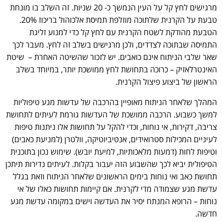
מרגישים לחץ קל על העין הנמשך כ- 20 שניות. זה השלב בו מונחת
טבעת על הקרנית שלתוכה מוזלפת תמיסת אלכוהול בריכוז 20%.
הטבעת מהודקת לשטח הקרנית עם לחץ קל כדי למנוע זליגת
התמיסה שבתוכה לצדדים, ולכן מרגישים בשלב זה לחץ. מעבר לכך
שאר שלבי הניתוח אינם כואבים. יש לזכור שהשיטה האחרת – שיטת
האינטרלאזיק – כרוכה בתחושת לחץ ממושכת יותר, במיוחד בשלב
הראשון של ביצוע פיצול הקרנית.
המהלך שלאחר הניתוח מאופיין בהרכבה של עדשות מגע טיפוליות
למשך כשבוע. הרכבה ממושכת של העדשות גורמת לעיתים לתחושת
צריבה, דקירות, אי נוחות, וכדי להקל על תחושות אלו ניתנות טיפות
לעיניים המכילות סטרואידים, אנטיביוטיקה, וולטרן (למניעת כאבים)
וטיפות לחות (דמעות מלאכותיות, למיעת יובש). שימוש נכון בתוכנית
הטיפולית יביא לכך שהשבוע הזה יעבור בקלות. לעיתים נדירות תיתכן
תחושת כאב ואי נוחות בימים הראשונים שלאחר הניתוח וזאת בגלל
עדשת מגע שצמודה מדי לקרנית. אם קיימות תחושות כאלו של אי
נוחות – הרופא המנתח יסיר את העדשה וישים במקומה עדשת מגע
חדשה.