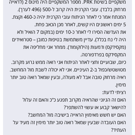
משקפיים בשיטת PRK. מספר המשקפיים היה מינוס 2 (לראייה
מרחוק בלבד). עובי הקרנית היה קרוב ל-500 (496 לערך).
המנתח אמר כי לאחר הניתוח עובי הקרנית יהיה כ-460 וקצת.
5 ימים ראשונים היו קשים, לאחר מכן הכאב פחת.
את העדשה הסירו לי לאחר כ-10 ימים (במקום 7 הואיל ולא
היה לי נח בכלל). עדיין משתמשת בטיפות כמובן – סטרואידים
(מקסידקס) ודמעות (הילוקומוד). ממחר אני מחליפה את
המקסידקס בפרדפורטה.
כיום, שבועיים וחצי לאחר הניתוח אני רואה ממש גרוע מקרוב.
מטושטש/כפול ב-2 העיניים. אני לא יכולה לשבת מול המחשב.
ראיה מרחוק טובה אבל לא מעולה, ובעין שמאל רואה טוב יותר
מימין.
רציתי לדעת:
האם זה הגיוני שהראיה מקרוב תפגע כ"כ והאם זה עלול
להישאר קבוע או עשוי להשתפר?
האם יש חשש מאימוץ הראייה בישיבה מול המחשב?
האם העובדה שבעין שמאל רואה טוב יותר מימין זה מעיד על
העתיד?