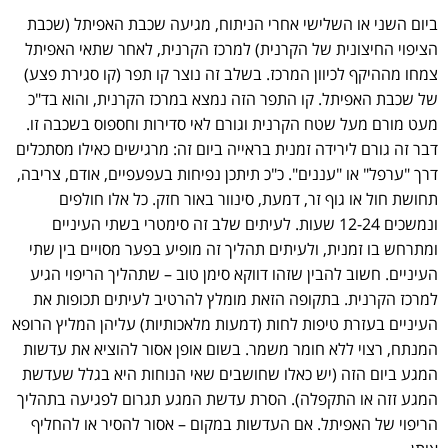
ביום השני או השלישי אחרי הניתוח, מגיעה שכבת האפיתל (שכבת
הציפוי החיצונית של הקרנית) למרכז הקרנית, לאחר שתאי האפיתל
צמחו מההיקף לכיוון המרכז. בשלב זה נוצר קו תפר (קו סגירת פצע)
של שכבת האפיתל. קו התפר הזה נמצא במרכז הקרנית, והוא בד"כ
מעט מורם מעל שטח הקרנית וגורם לאי סדירות וחספוס בשכבה זו.
דבר זה גורם לירידה זמנית בראייה ביום זה: מרגישים כאילו מסתכלים
דרך "ערפל" או "עננים". כ"כ תיתכן נפיחות בעפעפיים, אודם, צריבה,
תחושת חול או גוף זר, דמעת, סינוור באור חזק. כל אלו חולפים
ונמשכים 12-24 שעות. לעיתים שלב זה סימטרי בשתי העיניים
ומתרחש בו זמנית, ולעיתים תהליך זה מופיע בפער מסויים בין שתי
העיניים. חשוב להבין שזהו דווקא סימן טוב – שתהליך הריפוי הגיע
למרכז הקרנית. בתקופה הזאת מומלץ להרטיב לעיתים תכופות את
העיניים בעזרת טיפות לחות (דמעות מלאכותיות) עליהן המליץ הרופא
המנתח, רצוי ללא חומר משמר. בשום אופן אסור להוציא את עדשות
המגע ביום הזה (יש כאלו שחושבים שאי הנוחות היא בגלל שעדשת
המגע זזה או התקפלה). הסרת עדשת המגע תגרום לפגיעה בתהליך
הריפוי של האפיתל. אם העדשות במקום – אסור להסיר או להחליף