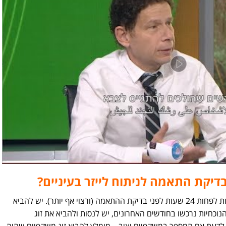
דיקת התאמה לניתוח לייזר בעיניים?
מומלץ להימנע מהרכבת עדשות מגע קשות לפחות 24 שעות לפני בדיקת ההתאמה (ורצוי אף יותר). יש להביא
וכחיות נרכשו בחודשים האחרונים, יש לנסות ולהביא את זוג
דעת אם המספר במשקפיים יציב – מומלץ להביא זוג משקפיים שהיה