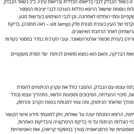
 נשאל הנבדק לגבי בריאותו הכללית ובריאות עיניו. כ"כ נשאל הנבדק
ות נוספות שישאל הרופא כוללות הערכה לגבי יציבות המספר
פיים ומתי הוחלפו לאחרונה, וכן לגבי השימוש בעדשות מגע.
בדיקת העיניים כולל את בדיקת המקטע הקדמי של העין בעזרת מנורת סדק (slit lamp – ראה תמונה), בדיקת
הרשתית) לאחר הרחבת האישונים.
ריה) בעזרת מכשיר אולטרהסאונד. עובי הקרנית נמדד במספר נקודות
צאות הבדיקה, והאם הוא נמצא מתאים לניתוח של הסרת משקפיים
ח עצמו עם הנבדק. ההסבר כולל את עקרון הניתוחים להסרת
, סיכויי ההצלחה, הסיבוכים ותופעות הלוואי, התהליך עצמו (כולל
מהלך שלאחר הניתוח), ומה צפוי למנותח בטווח הקרוב והרחוק.
וח, הרופא המנתח יענה על שאלות, ויתן למועמד מידע אישי הקשור
ויי הצלחת הניתוח על פי בדיקת הרפרקציה והבדיקות האחרות.
יר הרופא את המשמעויות של פרסביאופיה (צורך במשקפי קריאה), ואת האפשרויות