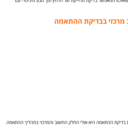
3. בדיקת הלחץ התוך-עיני, ע"י מכשיר ה iCARE המאפשר בדיקת מדוייקת של הלחץ תוך מגע מינימלי עם
ב מרכזי בבדיקת ההתאמה
בדיקת ההתאמה היא אולי החלק החשוב והמרכזי בתהליך ההתאמה.