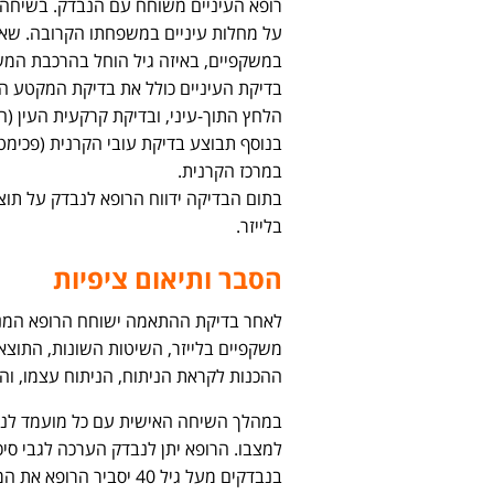
רופא העיניים משוחח עם הנבדק. בשיחה זו
על מחלות עיניים במשפחתו הקרובה. שאל
במשקפיים, באיזה גיל הוחל בהרכבת המשק
הלחץ התוך-עיני, ובדיקת קרקעית העין (
בנוסף תבוצע בדיקת עובי הקרנית (פכימט
במרכז הקרנית.
בתום הבדיקה ידווח הרופא לנבדק על תו
בלייזר.
הסבר ותיאום ציפיות
לאחר בדיקת ההתאמה ישוחח הרופא המנת
משקפיים בלייזר, השיטות השונות, התוצאות
ההכנות לקראת הניתוח, הניתוח עצמו, וה
במהלך השיחה האישית עם כל מועמד לנית
למצבו. הרופא יתן לנבדק הערכה לגבי סיכ
בנבדקים מעל גיל 40 יסב