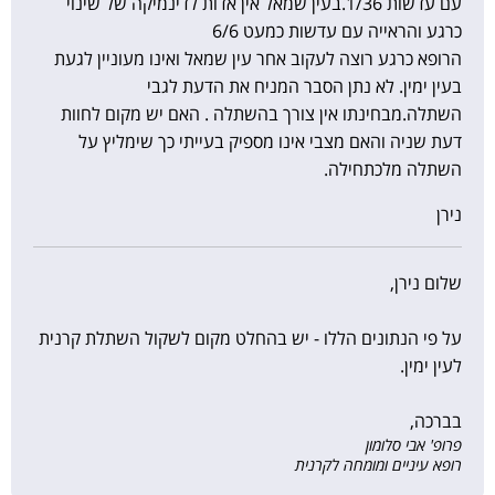
עם עדשות 1/36.בעין שמאל אין אדות לדינמיקה של שינוי
כרגע והראייה עם עדשות כמעט 6/6
הרופא כרגע רוצה לעקוב אחר עין שמאל ואינו מעוניין לגעת
בעין ימין. לא נתן הסבר המניח את הדעת לגבי
השתלה.מבחינתו אין צורך בהשתלה . האם יש מקום לחוות
דעת שניה והאם מצבי אינו מספיק בעייתי כך שימליץ על
השתלה מלכתחילה.
נירן
שלום נירן,
על פי הנתונים הללו - יש בהחלט מקום לשקול השתלת קרנית
לעין ימין.
בברכה,
פרופ' אבי סלומון
רופא עיניים ומומחה לקרנית