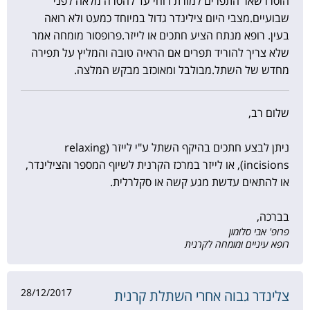
הוסרו שאר התפרים למורת רוחי עד להסרה מלאה לפני
שבועיים.מצבי היום צילינדר גדול במיוחד כמעט ולא רואה
בעין. רופא מנתח הציע חתכים או לייזר.פרופסור מומחה אמר
שלא צריך להוריד תפרים אם הראיה טובה והמליץ על תפירה
מחדש של השתל.מבולבל ומאוכזב מבקש המלצה.
שלום רב,
ניתן לבצע חתכים בהיקף השתל ע"י לייזר (relaxing
incisions), או לייזר במרכז הקרנית לשיוף המספר והצילינדר,
או להתאים עדשת מגע קשה או סקלרלית.
בברכה,
פרופ' אבי סלומון
רופא עיניים ומומחה לקרנית
28/12/2017
צלינדר גבוה אחרי השתלת קרנית