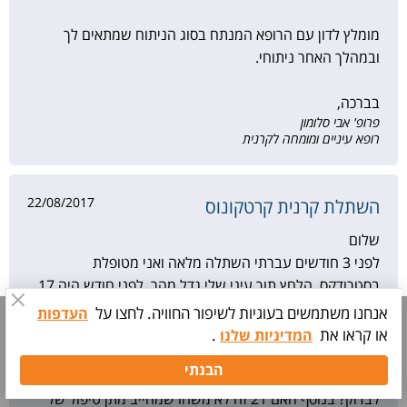
מומלץ לדון עם הרופא המנתח בסוג הניתוח שמתאים לך
ובמהלך האחר ניתוחי.
בברכה,
פרופ' אבי סלומון
רופא עיניים ומומחה לקרנית
22/08/2017
השתלת קרנית קרטקונוס
שלום
לפני 3 חודשים עברתי השתלה מלאה ואני מטופלת
בסטרודקס. הלחץ תוך עיני שלי גדל מהר. לפני חודש היה 17
ולפני שבועיים 21. אני רוצה לבדוק שוב את הלחץ אך הבעיה
אנחנו משתמשים בעוגיות לשיפור החוויה. לחצו על
העדפות
שבקופה אין את המוט הידני שבאמצעותו אפשר לבדוק אלא רק
או קראו את
.
המדיניות שלנו
את המכשיר הגדול. האם יש בעיה לבדוק עם המכשיר בקופות
תיאום
הבנתי
בדיקה
או שזה יכול לגרום נזק לקריית? או שעדיף ללכת פשוט למיון כדי
לבדוק? בנוסף האם 21 זה לא משהו שמחייב מתן טיפול של