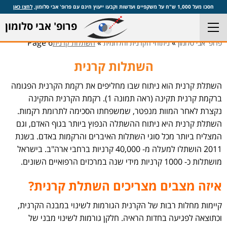
חסכו מעל 1,000 ש"ח על משקפיים ועדשות וקבעו ייעוץ חינם עם פרופ' אבי סלומון,
לחצו כאן
פרופ' אבי סלומון
Page 6
»
»
פרופ' אבי סלומון
ניתוחי הקרנית והלחמית
השתלות קרנית
השתלות קרנית
השתלת קרנית הוא ניתוח שבו מחליפים את רקמת הקרנית הפגומה
ברקמת קרנית תקינה (ראה תמונה 1). רקמת הקרנית התקינה
נקצרת לאחר המוות מנפטר, שמשפחתו הסכימה לתרומת רקמות.
השתלת קרנית היא ניתוח ההשתלה הנפוץ ביותר בגוף האדם, וגם
המצליח ביותר מכל סוגי השתלות האיברים והרקמות באדם. בשנת
2011 הושתלו למעלה מ- 40,000 קרניות ברחבי ארה"ב. בישראל
מושתלות כ- 1000 קרניות מידי שנה במרכזים הרפואיים השונים.
איזה מצבים מצריכים השתלת קרנית?
קיימות מחלות רבות של הקרנית הגורמות לשינוי במבנה הקרנית,
וכתוצאה לפגיעה בחדות הראיה. חלקן גורמות לשינוי מבני של