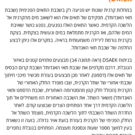
במחלות קרנית שונות יש פגיעה רק בשכבת התאים הפנימית (שכבת
תאי האנדותל). תפקידם של תאים אלו הוא לשאוב מים מהקרנית אל
הלשכה הקדמית. כאשר התאים האלו נפגעים, נפגע כושר שאיבת
המים שלהם, ואז הקרנית מתמלאת במים ונעשית בצקתית. בצקת
בקרנית גורמת לירידה משמעותית בראיה. במקרים אלו ניתן לבצע
החלפה של שכבת תאי האנדותל.
בניתוח DSAEK (ראה תמונה 4ב) מבצעים פתחים קטנים באיזור
הגובלת. דרכם מקלפים את שכבת תאי האנדותל ושכבת קרום הבסיס
של תאים אלו (דסמט). לאחר מכן מבצעים בעזרת מכשיר מיכני חיתוך
שכבתי אחורי של שתל הקרנית, שבו מופרד החלק האחורי של
הקרנית (הכולל חלק קטן מהסטרומה האחורית, שכבת הדסמט ותאי
האנדותל) משאר השתל. את השכבה האחורית הזו משחילים אל תוך
הלשכה הקדמית דרך אחד הפתחים הצרים שבוצעו קודם. לאחר
החדרת השתל השכבתי לתוך הלשכה הקדמית, מוצמד השתל אל
החלק הפנימי של הקרנית בעזרת בועת אויר גדולה. בועה זו נשארת
בעין למשך מספר שעות ונספגת מעצמה. הפתחים בגובלת נתפרים