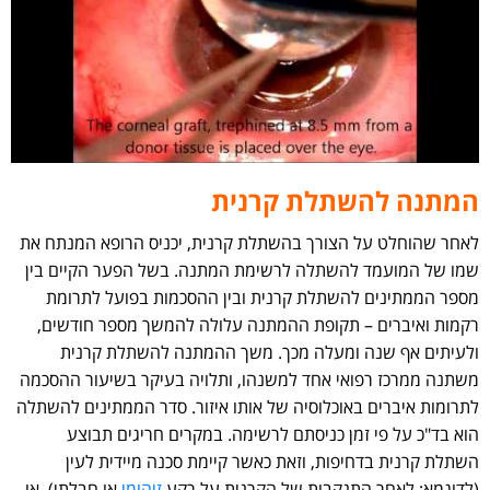
המתנה להשתלת קרנית
לאחר שהוחלט על הצורך בהשתלת קרנית, יכניס הרופא המנתח את
שמו של המועמד להשתלה לרשימת המתנה. בשל הפער הקיים בין
מספר הממתינים להשתלת קרנית ובין ההסכמות בפועל לתרומת
רקמות ואיברים – תקופת ההמתנה עלולה להמשך מספר חודשים,
ולעיתים אף שנה ומעלה מכך. משך ההמתנה להשתלת קרנית
משתנה ממרכז רפואי אחד למשנהו, ותלויה בעיקר בשיעור ההסכמה
לתרומות איברים באוכלוסיה של אותו איזור. סדר הממתינים להשתלה
הוא בד"כ על פי זמן כניסתם לרשימה. במקרים חריגים תבוצע
השתלת קרנית בדחיפות, וזאת כאשר קיימת סכנה מיידית לעין
(לדוגמא: לאחר התנקבות של הקרנית על רקע
זיהומי
או חבלתי), או