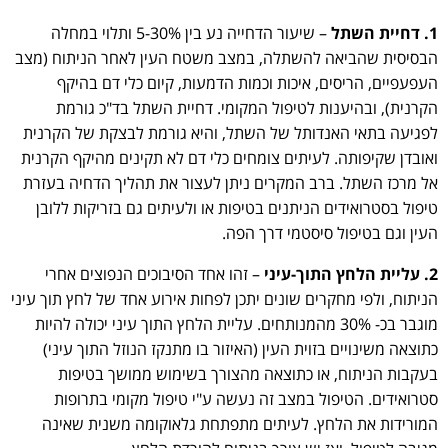
1. דחיית השתל
– שיעור הדחייה נע בין 5-30% ותלוי במחלה
הבסיסית שהביאה להשתלה, במצב משטח העין לאחר הניתוח (מצב
העפעפיים, הריסים, איכות וכמות הדמעות, קיום כלי דם בהיקף
הקרנית), ובהיענות לטיפול המקומי. דחיית השתל בד"כ גורמת
לפגיעה בתאי האנדותל של השתל, והיא גורמת לבצקת של הקרנית
ואובדן שקיפותה. לעיתים צומחים כלי דם לא תקינים מהיקף הקרנית
אל מרכז השתל. ברב המקרים ניתן לעצור את תהליך הדחיה בעזרת
טיפול בסטרואידים הניתנים בטיפות או ולעיתים גם בזריקות ללובן
העין וגם בטיפול סיסטמי דרך הפה.
2. עליית הלחץ התוך-עיני
– זהו אחד הסיבוכים הנפוצים אחרי
הניתוח, ולפי מחקרים שונים יתכן לפחות אירוע אחד של לחץ תוך עיני
מוגבר בכ- 30% מהמנותחים. עליית הלחץ התוך עיני יכולה להיות
כתוצאה משינויים בזוית העין (האיזור בו מתנקז הנוזל התוך עיני)
בעקבות הניתוח, או כתוצאה מהצורך בשימוש ממושך בטיפות
סטרואידים. הטיפול במצב זה נעשה ע"י טיפול מקומי בתרופות
המורידות את הלחץ. לעיתים מתפתחת גלאוקומה משנית שאינה