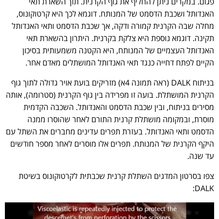
פגום. במקרים ניתן להחליף את גוף הקרנית. תוך השארת תאי
האנדותל ושכבת הדסמט של המנותח. דוגמא לכך היא קרטוקונוס,
מחלה שבה הקרנית קמורה ודקה, אך שכבת הדסמט ותאי האנדותל
תקינה. דוגמא נוספת היא צלקת בקרנית. היתרון בהשארת תאי
האנדותל העצמיים של המנותח, היא הקטנה משמעותית בסיכון
הקיים לפתח דחייה כנגד תאי האנדותל המושתלים מאדם אחר.
בניתוח DALK (ראה תמונה 4א) מזריקים בועת אויר גדולה לתוך גוף
הקרנית המושתלת. בועה זו מפרידה בין גוף הקרנית (סטרומה), אותה
מסירים בניתוח, ובין שכבת הדסמט והאנדותל. השכבה הקדמית
מוסרת, ובמקומה מושתלת קרנית התורם לאחר שהוסרו ממנה
הדסמט ותאי האנדותל. בעזרת תפרים עדינים מחברים את השתל עם
היקף הקרנית של המנותח. תפרים אלו מוסרים לאחר מספר חודשים
עד שנה.
צפו בסרטון המדגים השתלת קרנית שכבתית לקרטוקונוס בשיטת
DALK: