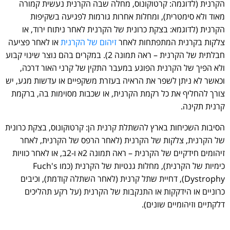
הקרנית (לדוגמה: קרטוקונוס, מחלה שבה הקרנית נעשית קמורה
מאוד ולא סימטרית), ומחלות אחרות גורמות לפגיעה בשקיפות
הקרנית (לדוגמא: בצקת כרונית של הקרנית לאחר ניתוח ירוד, או
צלקות בקרנית המתפתחות לאחר
זיהום של הקרנית
או לאחר פציעה
חבלתית של הקרנית – ראה תמונה 2). במקרים בהם נוצר שינוי קבוע
ולא הפיך של הקרנית הפוגע במעבר התקין של קרני האור דרכה,
וכאשר לא ניתן לשפר את הראיה בעזרת משקפיים או עדשות מגע, יש
צורך להחליף את כל רקמת הקרנית, או שכבות מסוימות בה, ברקמת
קרנית תקינה.
הסיבות השכיחות בארץ להשתלת קרנית הן: קרטוקונוס, בצקת כרונית
של הקרנית, צלקות של הקרנית (לאחר הרפס של הקרנית, לאחר
זיהומים חידקיים של הקרנית – ראה תמונה 2א ו-2ב, או לאחר כוויות
כימיות של הקרנית), מחלות גנטיות של הקרנית (כמו Fuch's
Dystrophy), דחיית שתל קרנית (לאחר השתלה קודמת), וכיבים
כרוניים או הידקקות או התנקבות של הקרנית (על רקע תהליכים
דלקתיים וזיהומיים שונים).