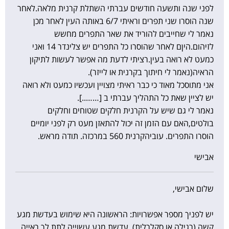
לפני שנה ותשעה חודשים עברתי השתלת קרנית מלאה.לאחר
שנה הוסרו שני תפרים וראיתי 6/7 באותה העין לאחר מכן
נאמר לי שחייבים להוריד את שאר התפרים מחשש
לזיהום.היןם לאחר שהוסרו כל התפרים יש צלינדר 14 ואני
כמעט לא רואה בעין.רציתי לדעת מה אפשר לעשות לתיקון
הראיה(נאמר לי חיתוך בקרנית או לייזר).
אני מתוסכל מאוד כי כבר ראיתי מצויין ועכשיו כמעט ולא רואה
יש לציין שאת כל התהליך עברתי ב [……..].
נאמר לי גם שיש על הקרנית חלקים שטוחים וחלקים
בולטים,האם עם הזמן זה יכול להתאזן מעט רק לפני יומיים
הוסרו התפרים. עוביהקרנית 560 במרכזה. תודה מראש.
אבישי
שלום אבישי,
יש לפניך מספר אפשרויות: הראשונה היא שימוש בעדשת מגע
קשה (רגילה או סקלרלית). עדשת מגע עשוייה לתת לך ראייה