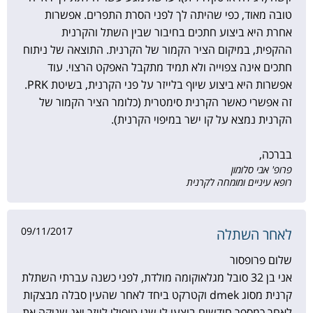
טובה מאוד, כפי שהיתה לך לפני הסרת התפרים. אפשרות
אחרת היא ביצוע חתכים בחיבור שבין השתל והקרנית
ההקפית, במיקום הציר הקמור של הקרנית. התוצאה של ניתוח
חתכים אינה צפוייה ולא תמיד מתקבל האפקט הרצוי. עוד
אפשרות היא ביצוע שיוף בלייזר על פני הקרנית, בשיטת PRK.
זה אפשרי כאשר הקרנית סימטרית (כלומר הציר הקמור של
הקרנית נמצא על קו ישר במיפוי הקרנית).
בברכה,
פרופ' אבי סלומון
רופא עיניים ומומחה לקרנית
09/11/2017
לאחר השתלה
שלום פרופסור
אני בן 32 סובל מגלאוקומה מולדת, לפני כשנה עברתי השתלת
קרנית מסוג dmek וקטרקט ביחד לאחר שהעין סבלה מבצקות
לאחר כמספר חודשים בוצעו לי שני טיפולי לייזר יאג שניקה את