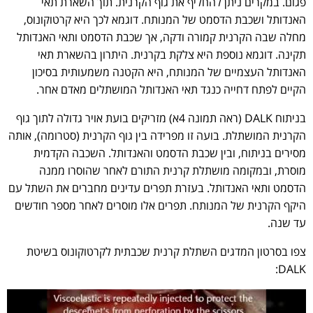
פגום. במקרים ניתן להחליף את גוף הקרנית. תוך השארת תאי
האנדותל ושכבת הדסמט של המנותח. דוגמא לכך היא קרטוקונוס,
מחלה שבה הקרנית קמורה ודקה, אך שכבת הדסמט ותאי האנדותל
תקינה. דוגמא נוספת היא צלקת בקרנית. היתרון בהשארת תאי
האנדותל העצמיים של המנותח, היא הקטנה משמעותית בסיכון
הקיים לפתח דחייה כנגד תאי האנדותל המושתלים מאדם אחר.
בניתוח DALK (ראה תמונה 4א) מזריקים בועת אויר גדולה לתוך גוף
הקרנית המושתלת. בועה זו מפרידה בין גוף הקרנית (סטרומה), אותה
מסירים בניתוח, ובין שכבת הדסמט והאנדותל. השכבה הקדמית
מוסרת, ובמקומה מושתלת קרנית התורם לאחר שהוסרו ממנה
הדסמט ותאי האנדותל. בעזרת תפרים עדינים מחברים את השתל עם
היקף הקרנית של המנותח. תפרים אלו מוסרים לאחר מספר חודשים
עד שנה.
צפו בסרטון המדגים השתלת קרנית שכבתית לקרטוקונוס בשיטת
DALK: