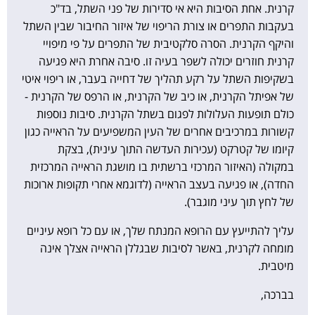
קרנית. אחת הסיבות היא אי סדירות של פני השתל, בד"כ
בעקבות התפרים או צורת הריפוי של איזור החיבור שבין השתל
והיקף הקרנית. הסרה סלקטיבית של התפרים על פי מיפויי
קרנית חוזרים יכולה לשפר בעיה זו. סיבה אחרת היא פגיעה
בשקיפות השתל על רקע תהליך של דחייה בעבר, או ריפוי איטי
של אפיתל הקרנית, או כיב של הקרנית, או הרפס של הקרנית -
כולם תופעות העלולות לפגום בשתל הקרנית. סיבות נוספות
קשורות במרכיבים אחרים של העין המשפיעים על הראייה כגון
קיומו של קטרקט (עכירות העדשה התוך עינית), בצקת
במקולה (האיזור המרכזי ברשתית בו מושגת הראייה המרכזית
החדה), או פגיעה בעצב הראייה (לדוגמא אחרי תקופות ארוכות
של לחץ תוך עיני מוגבר).
עליך להתייעץ עם הרופא המנתח שלך, או עם כל רופא עיניים
מומחה לקרנית, באשר לסיבות שבגללן הראייה אצלך אינה
מיטבית.
בברכה,