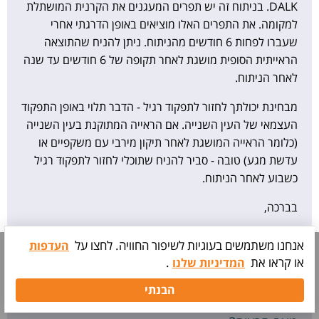
DALK. בניתוח זה יש תפרים המעגנים את הקרנית המושתלת
למקומה. את התפרים האלו מוציאים באופן הדרגתי אחרי
שעברו לפחות 6 חודשים מהניתוח. ניתן להניח שהתוצאה
הראייתית הסופית מושגת לאחר תקופה של 6 חודשים עד שנה
לאחר הניתוח.
מבחינת יכולתך לחזור לתפקוד רגיל - הדבר תלוי באופן התפקוד
העצמאי של העין השנייה. אם הראייה המתוקנת בעין השנייה
(כלומר הראייה המושגת לאחר תיקון מירבי עם משקפיים או
עדשת מגע) טובה - סביר להניח שתוכלי לחזור לתפקוד רגיל
כשבוע לאחר הניתוח.
בברכה,
פרופ' אבי סלומון
אנחנו משתמשים בעוגיות לשיפור החוויה. לחצו על
העדפות
רופא עיניים ומומחה לקרנית
או קראו את
.
המדיניות שלנו
תיאום
הבנתי
בדיקה
15/02/2015
האם ניתוח להשתלת קרנית משפר את