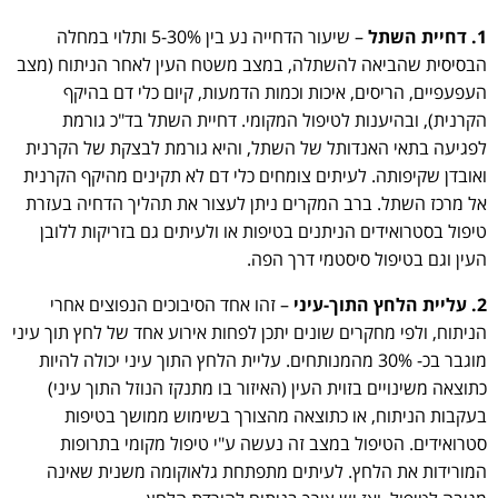
1. דחיית השתל
– שיעור הדחייה נע בין 5-30% ותלוי במחלה
הבסיסית שהביאה להשתלה, במצב משטח העין לאחר הניתוח (מצב
העפעפיים, הריסים, איכות וכמות הדמעות, קיום כלי דם בהיקף
הקרנית), ובהיענות לטיפול המקומי. דחיית השתל בד"כ גורמת
לפגיעה בתאי האנדותל של השתל, והיא גורמת לבצקת של הקרנית
ואובדן שקיפותה. לעיתים צומחים כלי דם לא תקינים מהיקף הקרנית
אל מרכז השתל. ברב המקרים ניתן לעצור את תהליך הדחיה בעזרת
טיפול בסטרואידים הניתנים בטיפות או ולעיתים גם בזריקות ללובן
העין וגם בטיפול סיסטמי דרך הפה.
2. עליית הלחץ התוך-עיני
– זהו אחד הסיבוכים הנפוצים אחרי
הניתוח, ולפי מחקרים שונים יתכן לפחות אירוע אחד של לחץ תוך עיני
מוגבר בכ- 30% מהמנותחים. עליית הלחץ התוך עיני יכולה להיות
כתוצאה משינויים בזוית העין (האיזור בו מתנקז הנוזל התוך עיני)
בעקבות הניתוח, או כתוצאה מהצורך בשימוש ממושך בטיפות
סטרואידים. הטיפול במצב זה נעשה ע"י טיפול מקומי בתרופות
המורידות את הלחץ. לעיתים מתפתחת גלאוקומה משנית שאינה