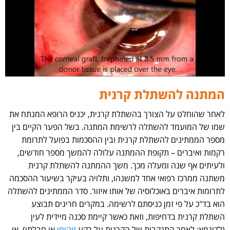
המתנה להשתלת קרנית
לאחר שהוחלט על הצורך בהשתלת קרנית, יכניס הרופא המנתח את
שמו של המועמד להשתלה לרשימת המתנה. בשל הפער הקיים בין
מספר הממתינים להשתלת קרנית ובין ההסכמות בפועל לתרומת
רקמות ואיברים – תקופת ההמתנה עלולה להמשך מספר חודשים,
ולעיתים אף שנה ומעלה מכך. משך ההמתנה להשתלת קרנית
משתנה ממרכז רפואי אחד למשנהו, ותלויה בעיקר בשיעור ההסכמה
לתרומות איברים באוכלוסיה של אותו איזור. סדר הממתינים להשתלה
הוא בד"כ על פי זמן כניסתם לרשימה. במקרים חריגים תבוצע
השתלת קרנית בדחיפות, וזאת כאשר קיימת סכנה מיידית לעין
(לדוגמא: לאחר התנקבות של הקרנית על רקע
זיהומי
או חבלתי), או