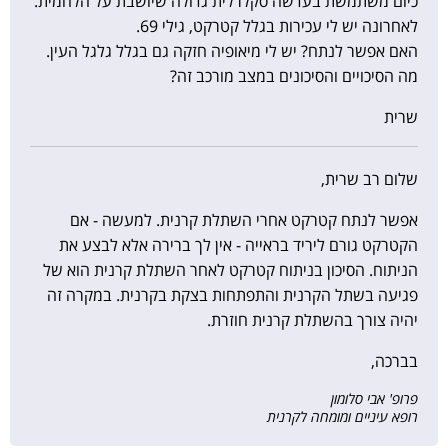
כיום משתמשת בעדשה סקלרלית גדולה שיושבת על הלחמית.
לאחרונה יש לי עכירות בגלל קטרקט, גילי 69.
האם אפשר לנתח? יש לי מיאופיה חזקה גם בגלל גלגל העין.
מה הסיכויים והסיכונים במצב מורכב זה?
שרית
שלום רב שרית,
אפשר לנתח קטרקט אחרי השתלת קרנית. למעשה - אם
הקטרקט גורם ליריד בראייה - אין לך ברירה אלא לבצע את
הניתוח. הסיכון בניתוח קטרקט לאחר השתלת קרנית הוא של
פגיעה בשתל הקרנית והתפתחות בצקת בקרנית. במקרה זה
יהיה צורך בהשתלת קרנית חוזרת.
בברכה,
פרופ' אבי סלומון
רופא עיניים ומומחה לקרנית