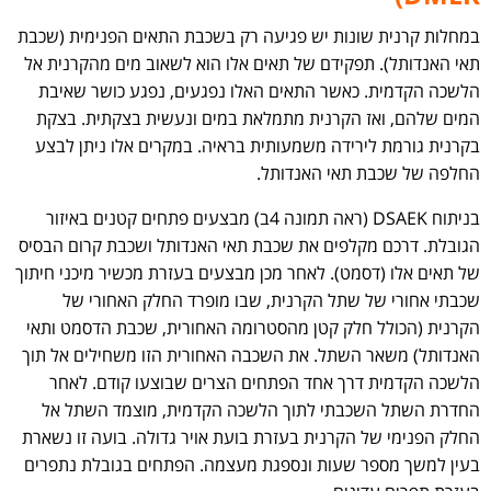
במחלות קרנית שונות יש פגיעה רק בשכבת התאים הפנימית (שכבת
תאי האנדותל). תפקידם של תאים אלו הוא לשאוב מים מהקרנית אל
הלשכה הקדמית. כאשר התאים האלו נפגעים, נפגע כושר שאיבת
המים שלהם, ואז הקרנית מתמלאת במים ונעשית בצקתית. בצקת
בקרנית גורמת לירידה משמעותית בראיה. במקרים אלו ניתן לבצע
החלפה של שכבת תאי האנדותל.
בניתוח DSAEK (ראה תמונה 4ב) מבצעים פתחים קטנים באיזור
הגובלת. דרכם מקלפים את שכבת תאי האנדותל ושכבת קרום הבסיס
של תאים אלו (דסמט). לאחר מכן מבצעים בעזרת מכשיר מיכני חיתוך
שכבתי אחורי של שתל הקרנית, שבו מופרד החלק האחורי של
הקרנית (הכולל חלק קטן מהסטרומה האחורית, שכבת הדסמט ותאי
האנדותל) משאר השתל. את השכבה האחורית הזו משחילים אל תוך
הלשכה הקדמית דרך אחד הפתחים הצרים שבוצעו קודם. לאחר
החדרת השתל השכבתי לתוך הלשכה הקדמית, מוצמד השתל אל
החלק הפנימי של הקרנית בעזרת בועת אויר גדולה. בועה זו נשארת
בעין למשך מספר שעות ונספגת מעצמה. הפתחים בגובלת נתפרים