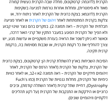
הקרנית (לדוגמה: קרטוקונוס, מחלה שבה הקרנית נעשית קמורה
מאוד ולא סימטרית), ומחלות אחרות גורמות לפגיעה בשקיפות
הקרנית (לדוגמא: בצקת כרונית של הקרנית לאחר ניתוח ירוד, או
צלקות בקרנית המתפתחות לאחר
זיהום של הקרנית
או לאחר פציעה
חבלתית של הקרנית – ראה תמונה 2). במקרים בהם נוצר שינוי קבוע
ולא הפיך של הקרנית הפוגע במעבר התקין של קרני האור דרכה,
וכאשר לא ניתן לשפר את הראיה בעזרת משקפיים או עדשות מגע, יש
צורך להחליף את כל רקמת הקרנית, או שכבות מסוימות בה, ברקמת
קרנית תקינה.
הסיבות השכיחות בארץ להשתלת קרנית הן: קרטוקונוס, בצקת כרונית
של הקרנית, צלקות של הקרנית (לאחר הרפס של הקרנית, לאחר
זיהומים חידקיים של הקרנית – ראה תמונה 2א ו-2ב, או לאחר כוויות
כימיות של הקרנית), מחלות גנטיות של הקרנית (כמו Fuch's
Dystrophy), דחיית שתל קרנית (לאחר השתלה קודמת), וכיבים
כרוניים או הידקקות או התנקבות של הקרנית (על רקע תהליכים
דלקתיים וזיהומיים שונים).