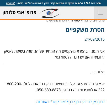
חסכו מעל 1,000 ש"ח על משקפיים ועדשות וקבעו ייעוץ חינם עם פרופ' אבי סלומון,
לחצו כאן
פרופ' אבי סלומון
» שאלה »
פרופ' אבי סלומון
הסרת משקפיים
הסרת משקפיים
24/09/2016
אני מעוניין בהסרת משקפיים מה המחיר של הניתוח? בשיטת לאסיק
לדוגמא והאם יש הנחה לסטודנט?
שלום רב,
אנא פנה למידע על עלויות ותיאום בדיקת התאמה לטל. 1800-200-
222 או למזכירתי מיה בטלפון 050-639-8873⁩.
לחץ כאן למידע נוסף בדף "צור קשר" באתר זה.