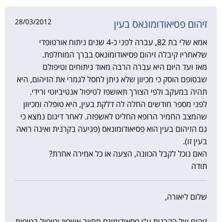
28/03/2012
זיהום פסיאודומונאס בעין
אמא שלי בת 82, עברה לפני כ-4 שנים ניתוח אורטופדי
שלאחריו קיבלה זיהום פסיאודומונאס בברך המוחלפת.
מאז ועד היום היא עברה הרבה מאוד ניתוחים וטיפולם
שבסופם הוסק כי מכיוון שלא ניתן לחסל לגמרי את הזיהום, היא
תהיה במעקב ולפי הצורך תאושפז לטיפול אנטיביוטי ורידי.
לפני מספר חודשים החלה לה דלקת בעין, היא טופלה ומכיוון
שהמצב החמיר הרופא החליט לאשפזה. לאחר דיגום נמצא כי
גם הזיהום בעין הוא פסיאודומונאס (פגיעה בקרנית ואינה רואה
בעין זו).
האם נוכל לקבל הכוונה, הצעה או כל אמירה אחרת?
תודה
שלום ליאורה,
זיהום של הקרנית ע"י פסאודומונס מחייב אשפוז וטיפול בטיפות