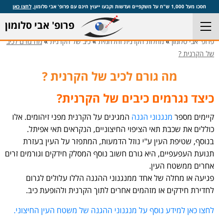
חסכו מעל 1,000 ש"ח על משקפיים ועדשות וקבעו ייעוץ חינם עם פרופ' אבי סלומון,
לחצו כאן
פרופ' אבי סלומון
»
»
»
פרופ' אבי סלומון
מחלות הקרנית והלחמית
כיב של הקרנית
מה גורם לכיב
של הקרנית ?
מה גורם לכיב של הקרנית ?
כיצד נגרמים כיבים של הקרנית?
קיימים מספר
מנגנוני הגנה
המגינים על הקרנית מפני זיהומים. אלו
כוללים את שכבת תאי הציפוי החיצוניים, הנקראים תאי אפיתל.
בנוסף, שטיפת העין ע"י נוזל הדמעות, המתפזר על העין בעזרת
תנועת העפעפיים, היא גורם חשוב נוסף המסלק חידקים וגורמים זרים
אחרים ממשטח העין.
פגיעה או מחלה של אחד ממנגנוני ההגנה הללו עלולים לגרום
לחדירת חידקים או מזהמים אחרים לתוך הקרנית ולהופעת כיב.
לחצו כאן למידע נוסף על מנגנוני ההגנה של משטח העין החיצוני.