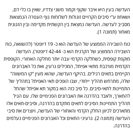
העדשה בעין היא איבר שקוף וקמור משני צדדיו, שאין בו כלי דם,
ושאחוז ע"י סיבים הקרויים זונולות לשלוחות גוף העטרה הנמצאות
מסביב לעדשה. העדשה נמצאת בין הקשתית מקדימה ובין הזגוגית
מאחור (תמונה 1).
כוח השבירה הממוצע של העדשה הוא כ- 19 דיופטר (להשוואה, כוח
השבירה הממוצע של הקרנית הוא כ- 42-44 דיופטר). העדשה
מוקפת קופסית, כשחלקה הקדמי עבה יותר מחלקה האחורי. הקופסית
הקדמית מורכבת מתאי אפיתל, המכילים גרעין, ואת כל האברונים
הקיימים בתאים רגילים. בהיקף העדשה, שהוא מעין "קו המשווה"
שלה, מתרחש תהליך ייחודי, שבו הופכים תאי האפיתל בתהליך של
התמיינות לתאי-סיבים. כל סיב כזה הוא במקור תא אפיתל שהחל
להתארך, ולאבד בהדרגה את האברונים הפנימיים שלו. עם הגיל
תהליך התמיינות הסיבים לתאים מתקדם בהדרגה, וסיבים-תאים אלו
מתארכים לכיוון החלק הקדמי והאחורי של העדשה, ויוצרים את סיבי
העדשה (תמונה 2). גרעיני התאים וכל האברונים הפנימיים נעלמים
בהדרגה.