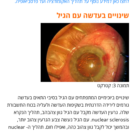
לחצו כאן למידע נוסף על תהליך האקומודציה ועל פרסביאופיה.
שינויים בעדשה עם הגיל
תמונה 3: קטרקט
שינויים ביוכימיים המתפתחים עם הגיל בסיבי התאים בעדשה
גורמים לירידה הדרגתית בשקיפות העדשה ולעליה בכוח התשבורת
שלה. גרעין העדשה מקבל עם הגיל גוון צהבהב, תהליך הנקרא
nuclear sclerosis. עם הגיל נעשה צבע הגרעין צהוב יותר,
ובהמשך יכול לקבל גוון צהוב כהה, ואפילו חום. תהליך ה- nuclear