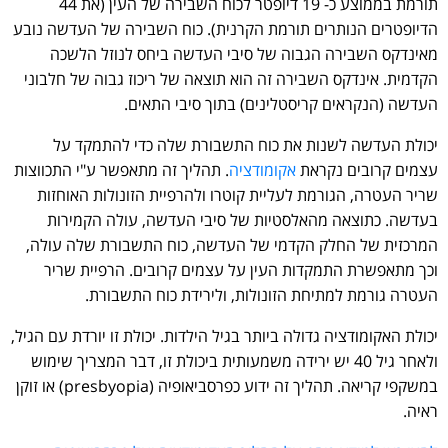
תורמת בממוצע כ- 19 דיופטר לכוח השבירה של העין (את 44
הדיופטרים הנותרים תורמת הקרנית). כוח השבירה של העדשה נובע
מאינדקס השבירה הגבוה של סיבי העדשה ביחס לנוזל הלשכה
הקדמית. אינדקס השבירה זה הוא תוצאה של ריכוז גבוה של חלבוני
העדשה (הנקראים קריסטלינים) בתוך סיבי התאים.
יכולת העדשה לשנות את כוח התשבורת שלה כדי להתמקד על
עצמים קרובים נקראת
אקומודציה
. תהליך זה מתאפשר ע"י התכווצות
שריר העטרה, הגורמת לעליית קוטרו ולהרפיית הזונולות האוחזות
בעדשה. כתוצאה מהאלסטיות של סיבי העדשה, עולה הקמירות
המרכזית של החלק הקדמי של העדשה, כוח התשבורת שלה עולה,
וכך מתאפשרת התמקדות העין על עצמים קרובים. הרפיית שריר
העטרה גורמת למתיחת הזונולות, ולירידת כוח התשבורת.
יכולת האקומודציה גדולה ביותר בגיל הילדות. יכולת זו יורדת עם הגיל,
ולאחר גיל 40 יש ירידה משמעותית ביכולת זו, דבר המצריך שימוש
במשקפי קריאה. תהליך זה ידוע כפרסביאופיה (presbyopia) או זוקן
ראיה.