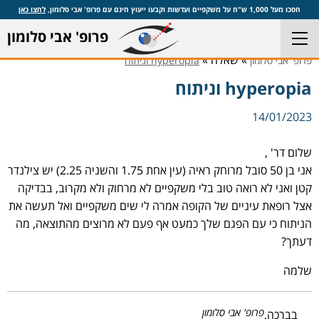
חסכו מעל 1,000 ש"ח על משקפיים ועדשות וקבעו ייעוץ חינם עם פרופ' אבי סלומון,
לחצו כאן
פרופ' אבי סלומון
» שאלה »
פרופ' אבי סלומון
hyperopia וניתוח
hyperopia וניתוח
14/01/2023
שלום דר' ,
אני בן 50 סובל מרוחק ראיה (עין אחת 1.75 והשניה 2.25) יש צילנדר
קטן ואני לא רואה טוב בלי משקפיים לא מרחוק ולא מקרוב, בבדיקה
אצל רופאת עיניים של הקופה אמרה לי שים משקפיים ואל תעשה את
הניתוח כי עם הפגם שלך כמעט אף פעם לא מרוצים מהתוצאה, מה
דעתך?
שלמה
פרופ' אבי סלומון
בברכה,