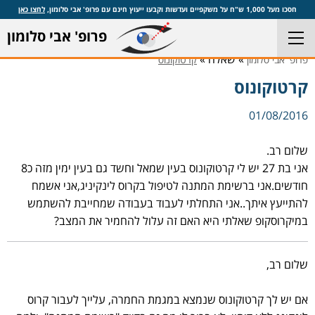
חסכו מעל 1,000 ש"ח על משקפיים ועדשות וקבעו ייעוץ חינם עם פרופ' אבי סלומון,
לחצו כאן
פרופ' אבי סלומון
» שאלה »
פרופ' אבי סלומון
קרטוקונוס
קרטוקונוס
01/08/2016
שלום רב.
אני בת 27 יש לי קרטוקונוס בעין שמאל וחשד גם בעין ימין מזה כ8
חודשים.אני ברשימת המתנה לטיפול בקרוס לינקיניג,אני אשמח
להתייעץ איתך..אני התחלתי לעבוד בעבודה שמחייבת להשתמש
במיקרוסקופ שאלתי היא האם זה עלול להחמיר את המצב?
שלום רב,
אם יש לך קרטוקונוס שנמצא במגמת החמרה, עלייך לעבור קרוס