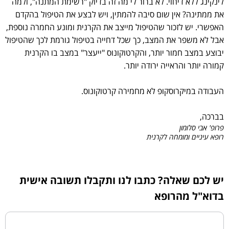
לינקינג ללא דיחוי. לא ברור לי מה זה בדיוק "רשימת המתנה", ולמה
את ממתינה? אין שום סיבה להמתין, ויש לבצע את הטיפול בהקדם
האפשרי. יש לזכור שהטיפול מייצב את הקרנית ומונע החמרה נוספת,
אבל לא משפר את המצב, כך שכל דחייה בטיפול גורמת לכך שהטיפול
יבוצע במצב חמור יותר, והקרטוקונוס "ייעצר" במצב בו הקרנית
קמורה יותר והראייה ירודה יותר.
העבודה במיקרוסקופ לא מחמירה קרטוקונוס.
בברכה,
פרופ' אבי סלומון
רופא עיניים ומומחה לקרנית
יש לכם שאלה? כתבו לנו ותקבלו תשובה אישית
בדוא"ל מהרופא