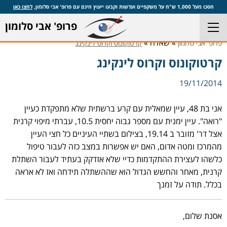
חסכו מעל 1,000 ש"ח על משקפיים ועדשות וקבעו ייעוץ חינם עם פרופ' אבי סלומון,
לחצו כאן
פרופ' אבי סלומון
» שאלה »
פרופ' אבי סלומון
קרטוקונוס וקרוס לינקינג
קרטוקונוס וקרוס לינקינג
19/11/2014
אני בת 48, עיין שמאלית עם קרע ברשתית שלא מתפקדת כעיין
"רואה". עיין ימנית עם מספר גבוה יחסית 10.5, עברתי מיפוי קרנית
אצל דר' מזובר ב 19.14, בצילום בשתיי העיניים כל חצי העיין
מהמרכז ומטה אדום, האם יש אפשרות במצב כזה לעבור טיפול
כלשהו לעצירת ההתקדמות כדיי שלא אזדקק בעתיד לעבור השתלת
קרנית, מאחר והחשש הגדול הוא שההשתלה תידחה ואז לא אראה
בכלל. תודה על זמנך
אסנת שלום,