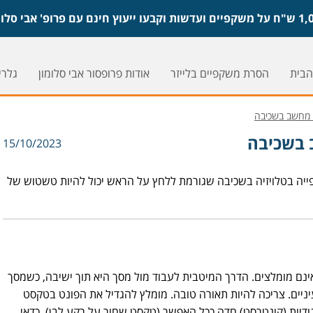
הבית
הסרת משקפיים בלייזר
אודות פרופסור אבי סלומון
גלריי
ו מחשב בשכיבה
ב בשכיבה
15/10/2023
ה בטלויזיה בשכיבה שגורמת ללחץ על הראש יכול להיות טשטוש של
אינם מומלצים. הדרך המיטבית לעבוד מול מסך היא תוך ישיבה, כשמסך
יים. צריכה להיות תאורה טובה. מומלץ להגדיל את הפונט בטקסט
ודיות (קונטרסט) חדה ככל האפשר (טקסט שחור על רקע לבן). כדאי