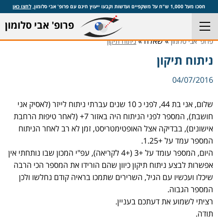
חסכו מעל 1,000 ש"ח על משקפיים ועדשות וקבעו ייעוץ חינם עם פרופ' אבי סלומון,
לחצו כאן
פרופ' אבי סלומון
» שאלה »
פרופ' אבי סלומון
ניתוח תיקון
ניתוח תיקון
04/07/2016
שלום, אני בת 44, לפני כ 10 שנים עברתי ניתוח לייזר (לאסיק אני
חושבת), המספר לפני הניתוח היה באזור 7+ (לאחר טיפות הרחבת
אישונים), בבדיקה אצל האופטימטריסט, זמן לא רב לאחר הניתוח
המספר עמד על +1.25.
היום, המספר עומד על +3 (+4 לקריאה), עפ"י המכון שבו נותחתי אין
אפשרות לבצע ניתוח תיקון כיוון שהם הורידו את המספר הכי הרבה
שיכלו ועכשיו עם הגיל, השרירים שתמכו בראיה קודם נחלשו ולכן
המספר הגבוה.
רציתי לשמוע את דעתכם בעניין.
תודה.