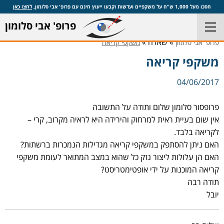
חסכו מעל 1,000 ש"ח על משקפיים ועדשות וקבעו ייעוץ חינם עם פרופ' אבי סלומון,
לחצו כאן
פרופ' אבי סלומון
» שאלה »
פרופ' אבי סלומון
משקפי קריאה
משקפי קריאה
04/06/2017
פרופסור סלומון שלום ותודה על התשובה
אין שום בעיית ראית למרחוק והירידה היא לראיה מקרוב, קרי –
לקריאה בלבד.
האם ניתן להסתפק במשקפי קריאה מגדילות הנמכרות ברשתות?
האם הן עלולות ליצור נזק כל שהוא במצב המתואר לעומת משקפי
קריאה המוכנות על ידי אופטימטריסט?
תודה רבה
יובל