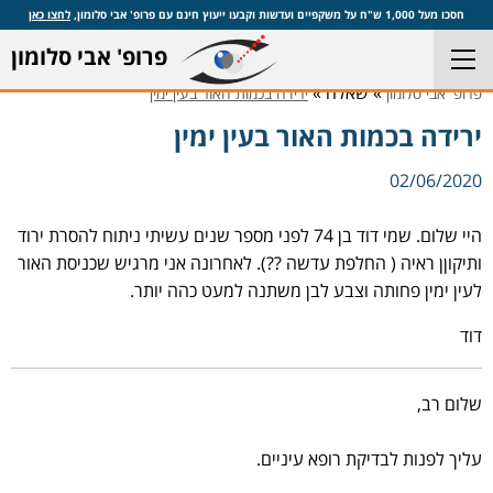
חסכו מעל 1,000 ש"ח על משקפיים ועדשות וקבעו ייעוץ חינם עם פרופ' אבי סלומון,
לחצו כאן
פרופ' אבי סלומון
» שאלה »
פרופ' אבי סלומון
ירידה בכמות האור בעין ימין
ירידה בכמות האור בעין ימין
02/06/2020
היי שלום. שמי דוד בן 74 לפני מספר שנים עשיתי ניתוח להסרת ירוד
ותיקוןן ראיה ( החלפת עדשה ??). לאחרונה אני מרגיש שכניסת האור
לעין ימין פחותה וצבע לבן משתנה למעט כהה יותר.
דוד
שלום רב,
עליך לפנות לבדיקת רופא עיניים.