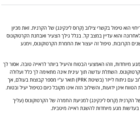
י הוא טיפול בקשרי צילוב (קרוס לינקינג) של הקרנית. זאת מכיון
 אצלך לאחרונה והוא עדיין במצב קל. בגלל גילך הצעיר ואבחנת הקרטוקונוס
ים הקרובות. טיפול זה יעצור את החמרת הקרטוקונוס, וימנע
 מיוחדות, וזהו האמצעי הבטוח והיעיל ביותר לראייה טובה. אסור לך
 הקרטוקונוס. השתלת עדשה תוך עינית אינה מתאימה לך כלל ועלולה
לסכן את עיניך. אמנם שילוב של קשרי צילוב עם ניתוח לייזר (בשיטת PRK) תואר ע"י מספר קבוצות בעולם, אך
הטווח אינן ידועות, והשילוב הזה אינו מקובל כיום כטיפול יעיל ובטוח.
של הקרנית (קרוס לינקינג) למניעת החמרה של הקרטוקונוס (עליך
בעדשות מגע מיוחדות להשגת ראייה מיטבית.