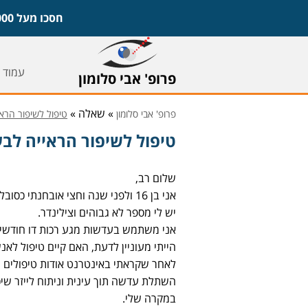
חסכו מעל 1,000 ש"ח על משקפיים ועדשות וקבעו ייעוץ חינם עם פרופ' אבי סלומון,
עמוד 
פרופ' אבי סלומון
» שאלה »
פרופ' אבי סלומון
טיפול לשיפור הראי
טיפול לשיפור הראייה לבע
שלום רב,
אני בן 16 ולפני שנה וחצי אובחנתי כסובל מקרטוקונוס בשלב התחלתי בשתי עיני.
יש לי מספר לא גבוהים וצילינדר.
אני משתמש בעדשות מגע רכות דו חודשיות
הייתי מעוניין לדעת, האם קיים טיפול לאנ
לאחר שקראתי באינטרנט אודות טיפולים שו
השתלת עדשה תוך עינית וניתוח לייזר שיכ
במקרה שלי.