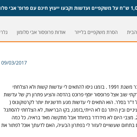
הבית
הסרת משקפיים בלייזר
אודות פרופסור אבי סלומון
גלריי
09/03/2017
שמי שלום, אני בן 60, יש לי קרטוקונוס כבר משנת 1991 . בזמנו ניסו להתאים לי עדשות קשות ולא הצלחתי
 ( כאבי ראש). באוגוסט 2007 נבדקתי שוב אצל פרופסור יוסף פרוכט בהדסה והציע פתרון רק של עדשות
זלי שוב אצל ד"ר בסלר. הוא התאים לי עדשות מגע חדשניות יותר לקרטוקונוס (
ניים ובין היתר גם לא הייתי,בזמנו, בקו הבריאות, לא הצלחתי להסתגל
להם. יש ברשותי מיפוי קרנית ממרץ 2014. מצבי היום לא מידרדר במיוחד אבל מתקשה מאד בראיה. כל כמה
בתחום שעשויים לעזור לי בפתרון הבעיה, האם לדעתך אוכל לפתור את