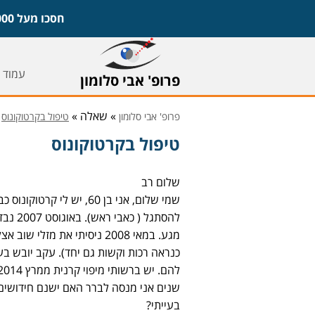
חסכו מעל 1,000 ש"ח על משקפיים ועדשות וקבעו ייעוץ חינם עם פרופ' אבי סלומון,
עמוד 
פרופ' אבי סלומון
» שאלה »
פרופ' אבי סלומון
טיפול בקרטוקונוס
טיפול בקרטוקונוס
שלום רב
להסתגל
מגע. במאי 2008 ניסיתי את מ
כנראה רכות וקשות גם יחד). עקב יובש בעי
שנים אני מנסה לברר האם ישנם חידושים 
בעייתי?