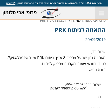
חסכו מעל 1,000 ש"ח על משקפיים ועדשות וקבעו ייעוץ חינם עם פרופ' אבי סלומון,
לחצו כאן
פרופ' אבי סלומון
» שאלה »
פרופ' אבי סלומון
התאמה לניתוח PRK
התאמה לניתוח PRK
20/09/2019
שלום רב,
האם זה נכון שמעל מספר -8 עדיף ניתוח PRK על האינטרלאסיק?.
כמובן בתנאי שעובי הקרנית מספיק לניתוח.
תודה מראש
פרופ' אבי סלומון
שלום רב,
רופא עיניים ומומחה לקרנית
נכון.