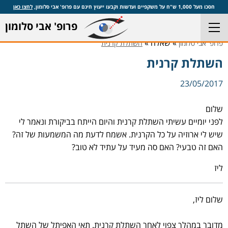
חסכו מעל 1,000 ש"ח על משקפיים ועדשות וקבעו ייעוץ חינם עם פרופ' אבי סלומון,
לחצו כאן
פרופ' אבי סלומון
» שאלה »
פרופ' אבי סלומון
השתלת קרנית
השתלת קרנית
23/05/2017
שלום
לפני יומיים עשיתי השתלת קרנית והיום הייתח בביקורת ונאמר לי
שיש לי ארוזיה על כל הקרנית. אשמח לדעת מה המשמעות של זה?
האם זה טבעי? האם סה מעיד על עתיד לא טוב?
ליז
שלום ליז,
מדובר במהלך צפוי לאחר השתלת קרנית. תאי האפיתל של השתל