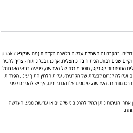
אכן לא ניתן להסיר בלייזר מספרים כל כך גדולים. במקרה זה השתלת עדשה בלשכה הקדמית (מה שנקרא phakic
ש וקיים שנים רבות. הניתוח בד"כ מצליח, אך כמו בכל ניתוח - צריך להכיר
וללים התפתחות קטרקט, חוסר מירכוז של העדשה, פגיעה בתאי האנדותל
עלולה לגרום לבצקת של הקרנית), עלית הלחץ התוך עיני, הפרדות
דרכו מוחדרת העדשה. סיבוכים אלו הם נדירים, אך יש להכירם לפני
אחרי הניתוח ניתן תמיד להרכיב משקפיים או עדשות מגע. העדשה
ותח.