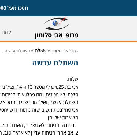
חסכו מעל 1,000 ש"ח על משקפיים ועדשות וקבעו ייעוץ חינם עם פרופ' אבי סלומון,
עמוד 
פרופ' אבי סלומון
» שאלה »
פרופ' אבי סלומון
השתלת עדשה
השתלת עדשה
שלום,
אני בת 25,ויש לי מספר 13 ו- 14. וצילינדר בעיניים. המספר יציב כבר 7 שנים.
הלכתי ל2 מכונים, והם פסלו אותי ל
השתלת עדשה, ואילו מכון שני כן המליץ
אני מתלבטת משום שזה ניתוח חדש יחסית, 
השאלות שלי הן
1.במידה והניתוח לא מצליח, האם ניתן להרכיב שוב עדשות מגע?
2. אם אחרי הניתוח עדיין לא אראה טוב, האם ניתן להרכיב עדשות על זה?