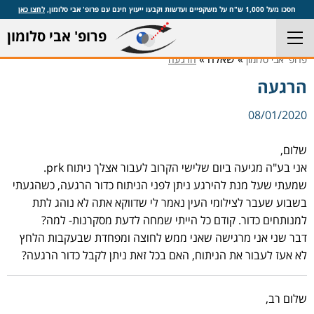
חסכו מעל 1,000 ש"ח על משקפיים ועדשות וקבעו ייעוץ חינם עם פרופ' אבי סלומון,
לחצו כאן
פרופ' אבי סלומון
» שאלה »
פרופ' אבי סלומון
הרגעה
הרגעה
08/01/2020
שלום,
אני בע"ה מגיעה ביום שלישי הקרוב לעבור אצלך ניתוח prk.
שמעתי שעל מנת להירגע ניתן לפני הניתוח כדור הרגעה, כשהגעתי
בשבוע שעבר לצילומי העין נאמר לי שדווקא אתה לא נוהג לתת
למנותחים כדור. קודם כל הייתי שמחה לדעת מסקרנות- למה?
דבר שני אני מרגישה שאני ממש לחוצה ומפחדת שבעקבות הלחץ
לא אעז לעבור את הניתוח, האם בכל זאת ניתן לקבל כדור הרגעה?
שלום רב,