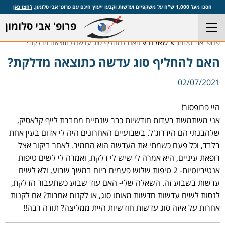
חסכו מעל 1,000 ש"ח על משקפיים ועדשות וקבעו ייעוץ חינם עם פרופ' אבי סלומון,
לחצו כאן
פרופ' אבי סלומון
» שאלה »
פרופ' אבי סלומון
האם להחליף סוג עדשה כתוצאה מדלקת?
האם להחליף סוג עדשה כתוצאה מדלקת?
02/07/2021
היי פרופסור!
אני משתמשת בעדות חודשיות כבר שנתיים מחברת לייף קלאסיק,
שלהבנתי הם הידרוג'ל. בשבועיים האחרונים היה לי אדום בעין אחת
בלבד, וכל פעם כשמתי את העדשה הוא החמיר. לאחר ביקור אצל
רופאת עיניים, היא אמרה לי שיש לי דלקת, ואמרה לי לשים טיפות
אנטיביוטיות- 2 טיפות שלוש פעמים ביום במשך שבוע, ולא לשים
עדשות בשבוע זה. השאלה שלי- האם עוד שבוע כשתעבור הדלקת,
לנסות לשים עדשות חדשות מאותו סוג, או לקנות אחרות? אם לקנות
אחרות על איזה סוג עדשות חודשיות היית ממליצה? תודה רבה!!