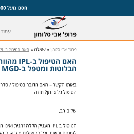
חסכו מעל 1,000 ש"ח על משקפיים ועדשות וקבעו ייעוץ חינם עם פרופ' אבי סלומון,
עמוד 
פרופ' אבי סלומון
» שאלה »
פרופ' אבי סלומון
האם הטיפול ב-IPL מהווה הקלה זמנית בלבד או שמתקן את הבלוטות ומטפל ב-MGD לטווח ארוך?
האם הטיפ
הבלוטות ומטפל ב-MGD לטווח ארוך?
באותו הקשר – האם מדובר בטיפול / סדרת 
הטיפול כל x זמן? תודה
שלום רב,
הטיפול ב IPL מעניק הקלה זמנית
לעיניים יבשות, וכל הטיפולים מעניקים ה