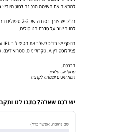
להתאים את השיטה הנכונה לסוג היובש בע
בד"כ יש צורך ב
לחזור שוב על סדרת הטיפולים.
בנו
(ציקלוספורין A, טקרולימוס, סטרואידים), טיפות סרום אוטולוגי, חסימת תעלות ניקוז הדמעות, ועוד.
בברכה,
פרופ' אבי סלומון
רופא עיניים ומומחה לקרנית
יש לכם שאלה? כתבו לנו ותקב
שם (חובה, אפשר בדוי)