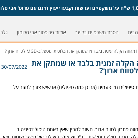
הבית
הסרת משקפיים בלייזר
אודות פרופסור אבי סלומון
גלריי
ול ב-IPL מהווה הקלה זמנית בלבד או שמתקן את
30/07/2022
טיפולים חד פעמית (אם כן כמה טיפולים) או שיש צורך לחזור על
 ואינו מהווה פתרון לטווח ארוך. חשוב להבין שאין באמת טיפול דפיניטיבי
קלה זמנית, חולפת וחלקית. בד"כ יש צורך בשילוב של מספר שיטות, ויש