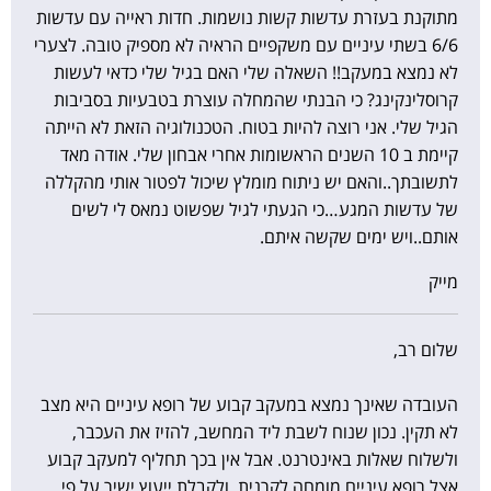
מתוקנת בעזרת עדשות קשות נושמות. חדות ראייה עם עדשות
6/6 בשתי עיניים עם משקפיים הראיה לא מספיק טובה. לצערי
לא נמצא במעקב!! השאלה שלי האם בגיל שלי כדאי לעשות
קרוסלינקינג? כי הבנתי שהמחלה עוצרת בטבעיות בסביבות
הגיל שלי. אני רוצה להיות בטוח. הטכנולוגיה הזאת לא הייתה
קיימת ב 10 השנים הראשומות אחרי אבחון שלי. אודה מאד
לתשובתך..והאם יש ניתוח מומלץ שיכול לפטור אותי מהקללה
של עדשות המגע…כי הגעתי לגיל שפשוט נמאס לי לשים
אותם..ויש ימים שקשה איתם.
מייק
שלום רב,
העובדה שאינך נמצא במעקב קבוע של רופא עיניים היא מצב
לא תקין. נכון שנוח לשבת ליד המחשב, להזיז את העכבר,
ולשלוח שאלות באינטרנט. אבל אין בכך תחליף למעקב קבוע
אצל רופא עיניים מומחה לקרנית, ולקבלת ייעוץ ישיר על פי