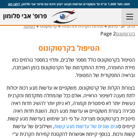
חסכו מעל 1,000 ש"ח על משקפיים ועדשות וקבעו ייעוץ חינם עם פרופ' אבי סלומון,
לחצו כאן
פרופ' אבי סלומון
»
»
»
פרופ' אבי סלומון
מחלות הקרנית והלחמית
קרטוקונוס
הטיפול
Page 2
בקרטוקונוס
הטיפול בקרטוקונוס
הטיפול בקרטוקונוס כולל מספר שלבים, ותלוי במספר גורמים כמו
מידת החומרה, מידת ההתקדמות של הקרטוקונוס בזמן האבחנה,
ובראיה התפקודית של המטופל.
בצורות הקלות של קרטוקונוס, משקפיים או עדשות מגע רכות יכולות
לתת מענה לשיפור הראייה. אולם ככל שהמחלה מתקדמת והקרנית
נעשית יותר לא סימטרית וקמורה, לא ניתן יותר להשיג חדות ראיה
סבירה בעזרת משקפיים או עדשות מגע רכות. השגת חדות ראיה
מיטבית בקרטוקונוס מצריכה על פי רוב שימוש בעדשות מגע קשות.
קיימים ס
וגים שונים של עדשות מגע קשות
, ושילובים של עדשות
קשות ורכות. בנוסף קיימת אפשרות להקטנת קמירות הקרנית ע"י