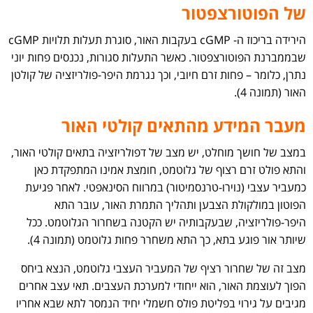
של הפוטורצפטור
הירידה בריכוז ה- cGMP בעקבות האור, סוגרת תעלות תלויות cGMP
שבממברנת הפוטורצפטור. כאשר התעלות סגורות, נכנסים פחות יוני
נתרן, כלומר – פחות זרם חיובי, וכך נגרמת היפר-פולריזציה של קולטן
האור (תמונה 4).
מעבר המידע מהתאים קולטי האור
במצב של חושך מוחלט, יש מצב של דפולריזציה בתאים קולטי האור,
והתא פולט זרם רצוף של גלוטמט, חומצת אמינו המתפקדת כאן
כמעביר עצבי (נוירו-טרנסמיטור) במרווח הסינאפטי. לאחר פגיעת
הפוטון במולקולת הצבען ותהליך התמרת האור, עובר התא
היפר-פולריזציה, שבעקבותיה יש הקטנה בשחרור הגלוטמט. ככל
שיותר אור פוגע בתא, כך התא משחרר פחות גלוטמט (תמונה 4).
מצב זה של שחרור רציף של המעביר העצבי גלוטמט, הנצא ביחס
הפוך לעוצמת האור, הוא ייחודי למערכת העצבים. תאי עצב אחרים
מגיבים על גירוי בפליטת פולס חשמלי יחיד הנמסר לתא שבא אחריו