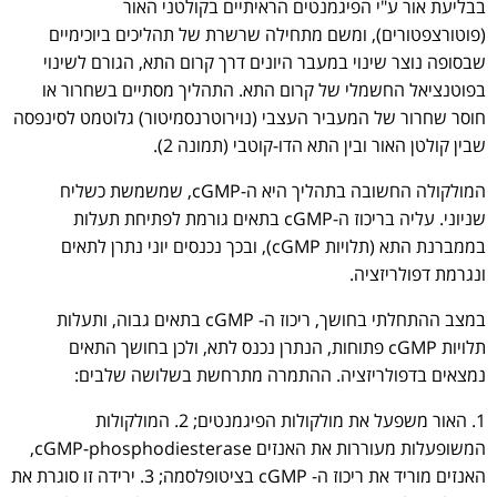
בבליעת אור ע"י הפיגמנטים הראיתיים בקולטני האור
(פוטורצפטורים), ומשם מתחילה שרשרת של תהליכים ביוכימיים
שבסופה נוצר שינוי במעבר היונים דרך קרום התא, הגורם לשינוי
בפוטנציאל החשמלי של קרום התא. התהליך מסתיים בשחרור או
חוסר שחרור של המעביר העצבי (נוירוטרנסמיטור) גלוטמט לסינפסה
שבין קולטן האור ובין התא הדו-קוטבי (תמונה 2).
המולקולה החשובה בתהליך היא ה-cGMP, שמשמשת כשליח
שניוני. עליה בריכוז ה-cGMP בתאים גורמת לפתיחת תעלות
בממברנת התא (תלויות cGMP), ובכך נכנסים יוני נתרן לתאים
ונגרמת דפולריזציה.
במצב ההתחלתי בחושך, ריכוז ה- cGMP בתאים גבוה, ותעלות
תלויות cGMP פתוחות, הנתרן נכנס לתא, ולכן בחושך התאים
נמצאים בדפולריזציה. ההתמרה מתרחשת בשלושה שלבים:
1. האור משפעל את מולקולות הפיגמנטים; 2. המולקולות
המשופעלות מעוררות את האנזים cGMP-phosphodiesterase,
האנזים מוריד את ריכוז ה- cGMP בציטופלסמה; 3. ירידה זו סוגרת את