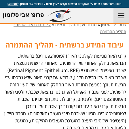
חסכו מעל 1,000 ש"ח על משקפיים ועדשות וקבעו ייעוץ חינם עם פרופ' אבי סלומון,
לחצו כאן
פרופ' אבי סלומון
»
»
פרופ' אבי סלומון
מבנה העין ותהליך הראייה
עיבוד המידע ברשתית –
תהליך ההתמרה
עיבוד המידע ברשתית - תהליך ההתמרה
קרני האור מגיעות לקולטני האור (הפוטורצפטורים) ברשתית,
הנמצאת בחלק האחורי של הרשתית. מאחורי הרשתית נמצאת
שכבת האפיתל הפיגמנטי (Retinal Pigment Epithelium, RPE).
שכבת תאים אלו מכילה מלנין, שבולע את קרני האור שלא נתפסו ע"י
הרשתית, וכך נמנעת החזרת האור מהחלק האחורי של העין חזרה
לרשתית. לפני שכבת האפיתל הפיגמנטי נמצאת שכבת קולטני האור
(הפוטורצפטורים), ולפניהם, קרוב לזגוגית, מצויים יתר שכבות
הרשתית. קרני האור עוברות קודם דרך שכבות אלו בדרכן
לפוטורצפטורים. מכיוון ששכבת סיבי העצב (האקסונים) חסרת מיילין
(העטיפה של סיבי העצב במערכת העצבים ההיקפית), נמנעת
בליעת אור על ידי התאים בשכבה זו.