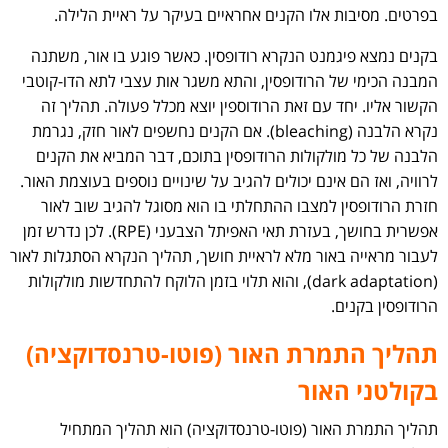
בפרטים. מסיבות אלו הקנים אחראיים בעיקר על ראיית הלילה.
בקנים נמצא פיגמנט הנקרא רודופסין. כאשר פוגע בו אור, משתנה
המבנה הכימי של הרודופסין, והתא משגר אות עצבי לתא הדו-קוטבי
הקשור אליו. יחד עם זאת הרודוספין יוצא מכלל פעולה. תהליך זה
נקרא הלבנה (bleaching). אם הקנים נחשפים לאור חזק, נגרמת
הלבנה של כל מולקולות הרודופסין בתוכם, דבר המביא את הקנים
לרוויה, ואז הם אינם יכולים להגיב על שינויים נוספים בעוצמת האור.
חזרת הרודופסין למצבו ההתחלתי בו הוא מסוגל להגיב שוב לאור
אפשרית בחושך, בעזרת תאי האפיתל הצבעני (RPE). לכן נדרש זמן
לעבור מראייה באור מלא לראיית חושך, תהליך הנקרא הסתגלות לאור
(dark adaptation), והוא תלוי בזמן הלוקח להתחדשות מולקולות
הרודופסין בקנים.
תהליך התמרת האור (פוטו-טרנסדוקציה)
בקולטני האור
תהליך התמרת האור (פוטו-טרנסדוקציה) הוא תהליך המתחיל