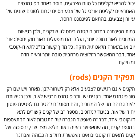
יכול להביא לקליטת כל טווח הצבעים. חוסר באחד הפיגמנטים
האחראיים לקליטת אורכי גל של צבע מסוים יגרום לסוגים שונים של
עיוורון צבעים, בהתאם לפיגמנט החסר.
כמות הפיגמנט במדוכים קטנה ביחס לזו שבקנים, ולכן רגישות
המדוכים לאור נמוכה יותר, ועל כן הם מופעלים באור חזק יחסית: אור
יום או בתאורה מלאכותית חזקה. כל מדוך קשור בד"כ לתא דו-קוטבי
אחד, דבר המאפשר רזולוציה מרחבית טובה יותר וראיה חדה
ומדוייקת.
תפקיד הקנים (rods)
הקנים אינם רגישים לצבעים אלא רק לשחור-לבן, מאחר ויש שם רק
סוג פיגמנט אחד. בקנים יש יותר פיגמנט הרגיש לאור, ולכן רגישותם
לאור גבוהה מזו של המדוכים, והם מסוגלים להגיב גם לפגיעת פוטון
יחיד של אור. בניגוד למדוכים, מספר רב של קנים קשורים לתא
דו-קוטבי אחד. דבר זה מאפשר הגברה של התגובות לאור המתאספות
במספר קנים, מה שמאפשר ראייה באור חלש. מצד שני, יחס כזה של
קנים לתאים דו קוטביים אינו מאפשרת רזולוציה גבוהה ואבחנה