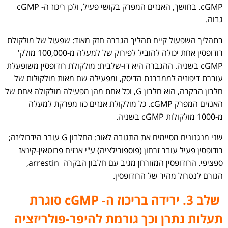
cGMP. בחושך, האנזים המפרק בקושי פעיל, ולכן ריכוז ה- cGMP
גבוה.
בתהליך השפעול קיים תהליך הגברה חזק מאוד: שפעול של מולקולת
רודופסין אחת יכולה להוביל לפירוק של למעלה מ-100,000 מולק'
cGMP בשניה. ההגברה היא דו-שלבית: מולקולת רודופסין משופעלת
עוברת דיפוזיה לממברנת הדיסק, ומפעילה שם מאות מולקולות של
חלבון הבקרה, הוא חלבון G, וכל אחת מהן מפעילה מולקולה אחת של
האנזים המפרק cGMP. כל מולקולת אנזים כזו מפרקת למעלה
מ-1000 מולקולות cGMP בשניה.
שני מנגנונים מסיימים את התגובה לאור: החלבון G עובר הידרוליזה;
רודופסין פעיל עובר זרחון (פוספורילציה) ע"י אנזים פרוטאין-קינאז
ספציפי. הרודופסין המזורחן מגיב עם חלבון הבקרה arrestin,
הגורם לנטרול מהיר של הרודופסין.
שלב 3. ירידה בריכוז ה- cGMP סוגרת
תעלות נתרן וכך גורמת להיפר-פולריזציה