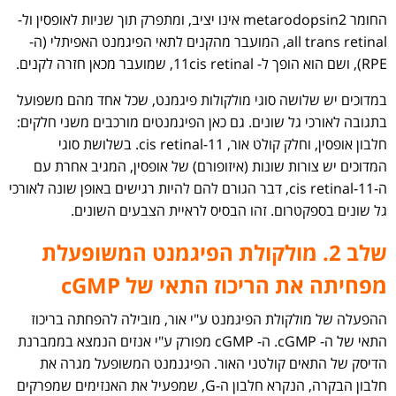
החומר metarodopsin2 אינו יציב, ומתפרק תוך שניות לאופסין ול-
all trans retinal, המועבר מהקנים לתאי הפיגמנט האפיתלי (ה-
RPE), ושם הוא הופך ל- 11cis retinal, שמועבר מכאן חזרה לקנים.
במדוכים יש שלושה סוגי מולקולות פיגמנט, שכל אחד מהם משפועל
בתגובה לאורכי גל שונים. גם כאן הפיגמנטים מורכבים משני חלקים:
חלבון אופסין, וחלק קולט אור, 11-cis retinal. בשלושת סוגי
המדוכים יש צורות שונות (איזופורם) של אופסין, המגיב אחרת עם
ה-11-cis retinal, דבר הגורם להם להיות רגישים באופן שונה לאורכי
גל שונים בספקטרום. זהו הבסיס לראיית הצבעים השונים.
שלב 2. מולקולת הפיגמנט המשופעלת
מפחיתה את הריכוז התאי של cGMP
ההפעלה של מולקולת הפיגמנט ע"י אור, מובילה להפחתה בריכוז
התאי של ה- cGMP. ה- cGMP מפורק ע"י אנזים הנמצא בממברנת
הדיסק של התאים קולטני האור. הפיגנמנט המשופעל מגרה את
חלבון הבקרה, הנקרא חלבון ה-G, שמפעיל את האנזימים שמפרקים