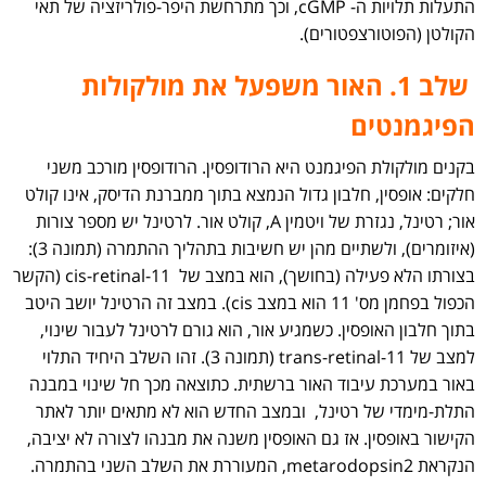
התעלות תלויות ה- cGMP, וכך מתרחשת היפר-פולריזציה של תאי
הקולטן (הפוטורצפטורים).
שלב 1. האור משפעל את מולקולות
הפיגמנטים
בקנים מולקולת הפיגמנט היא הרודופסין. הרודופסין מורכב משני
חלקים: אופסין, חלבון גדול הנמצא בתוך ממברנת הדיסק, אינו קולט
אור; רטינל, נגזרת של ויטמין A, קולט אור. לרטינל יש מספר צורות
(איזומרים), ולשתיים מהן יש חשיבות בתהליך ההתמרה (תמונה 3):
בצורתו הלא פעילה (בחושך), הוא במצב של 11-cis-retinal (הקשר
הכפול בפחמן מס' 11 הוא במצב cis). במצב זה הרטינל יושב היטב
בתוך חלבון האופסין. כשמגיע אור, הוא גורם לרטינל לעבור שינוי,
למצב של 11-trans-retinal (תמונה 3). זהו השלב היחיד התלוי
באור במערכת עיבוד האור ברשתית. כתוצאה מכך חל שינוי במבנה
התלת-מימדי של רטינל, ובמצב החדש הוא לא מתאים יותר לאתר
הקישור באופסין. אז גם האופסין משנה את מבנהו לצורה לא יציבה,
הנקראת metarodopsin2, המעוררת את השלב השני בהתמרה.